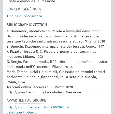
Cristo e quindi della Passione.
CONCEPT GÉNÉRIQUE
Tipologia iconografica
BIBLIOGRAPHIC CITATION
A. Donnanno, Modabolario. Parole e immagini della moda.
Dizionario tecnico-creativo. Storia del costume tessuti e
tessitura tecniche sartoriali accessori e stilisti, Milano, 2018
E. Bianchi, Dizionario internazionale dei tessuti, Como, 1997
F. Pizzato, Tessuti & C. Piccolo dizionario dei termini del
mestiere, Milano, 1992
G. Sergio, Parole di moda. Il "Corriere delle dame" e il lessico
della moda nell'Ottocento, Milano, 2010.
Maria Teresa Lucidi ( a cura di), Glossario dei termini tecnici
occidentali, cinesi e giapponesi, in La seta e la sua via,
Roma, 1994
Treccani online. Accessed 03 March 2020.
http://www.treccani.it//vocabolario/versione
APPARTIENT AU GROUPE
http://vocab.getty.edu/aat/300264087
depiction
>
object