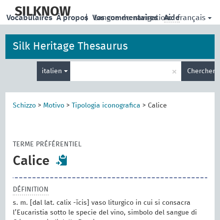
skip
to
SILKNOW
français
Vocabulaires
À propos
|
Vos commentaires
Langue de navigation:
Aide
main
content
Silk Heritage Thesaurus
Entrez
×
italien
Chercher
votre
terme
de
recherche
Schizzo
>
Motivo
>
Tipologia iconografica
>
Calice
TERME PRÉFÉRENTIEL
Calice
DÉFINITION
s. m. [dal lat. calix -ĭcis] vaso liturgico in cui si consacra
l’Eucaristia sotto le specie del vino, simbolo del sangue di