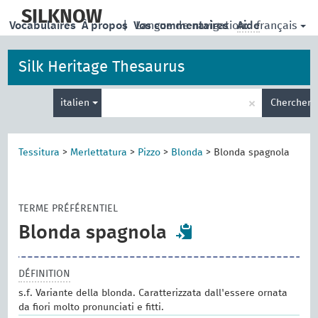
skip
to
SILKNOW
français
Vocabulaires
À propos
|
Vos commentaires
Langue de navigation:
Aide
main
content
Silk Heritage Thesaurus
Entrez
×
italien
Chercher
votre
terme
de
recherche
Tessitura
>
Merlettatura
>
Pizzo
>
Blonda
>
Blonda spagnola
TERME PRÉFÉRENTIEL
Blonda spagnola
DÉFINITION
s.f. Variante della blonda. Caratterizzata dall'essere ornata
da fiori molto pronunciati e fitti.