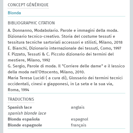
CONCEPT GÉNÉRIQUE
Blonda
BIBLIOGRAPHIC CITATION
A. Donnanno, Modabolario. Parole e immagini della moda.
Dizionario tecnico-creativo. Storia del costume tessuti e
tessitura tecniche sartoriali accessori e stilisti, Milano, 2018
E. Bianchi, Dizionario internazionale dei tessuti, Como, 1997
F. Pizzato, Tessuti & C. Piccolo dizionario dei termini del
mestiere, Milano, 1992
G. Sergio, Parole di moda. Il "Corriere delle dame" e il lessico
della moda nell'Ottocento, Milano, 2010.
Maria Teresa Lucidi ( a cura di), Glossario dei termini tecnici
occidentali, cinesi e giapponesi, in La seta e la sua via,
Roma, 1994
TRADUCTIONS
Spanish lace
anglais
spanish blonde lace
Blonda española
espagnol
Blonde espagnole
français