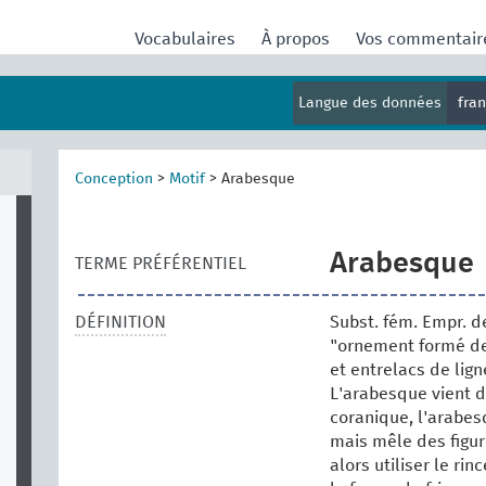
Vocabulaires
À propos
Vos commentai
Langue des données
fra
Conception
>
Motif
>
Arabesque
Arabesque
TERME PRÉFÉRENTIEL
DÉFINITION
Subst. fém. Empr. de
"ornement formé de 
et entrelacs de lign
L'arabesque vient de
coranique, l'arabes
mais mêle des figur
alors utiliser le ri