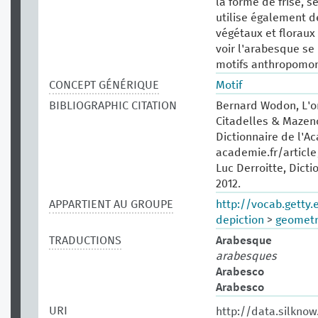
la forme de frise, s
utilise également d
végétaux et floraux 
voir l'arabesque s
motifs anthropomor
CONCEPT GÉNÉRIQUE
Motif
BIBLIOGRAPHIC CITATION
Bernard Wodon, L'or
Citadelles & Mazen
Dictionnaire de l'A
academie.fr/articl
Luc Derroitte, Dicti
2012.
APPARTIENT AU GROUPE
http://vocab.getty
depiction
>
geometr
TRADUCTIONS
Arabesque
arabesques
Arabesco
Arabesco
URI
http://data.silkno