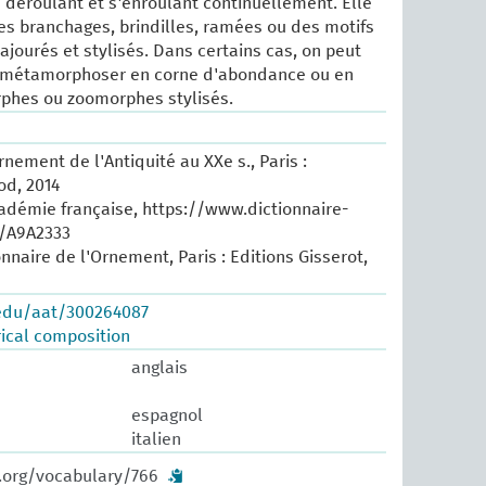
e déroulant et s'enroulant continuellement. Elle
es branchages, brindilles, ramées ou des motifs
ajourés et stylisés. Dans certains cas, on peut
e métamorphoser en corne d'abondance ou en
phes ou zoomorphes stylisés.
nement de l'Antiquité au XXe s., Paris :
od, 2014
cadémie française, https://www.dictionnaire-
e/A9A2333
onnaire de l'Ornement, Paris : Editions Gisserot,
.edu/aat/300264087
ical composition
anglais
espagnol
italien
w.org/vocabulary/766