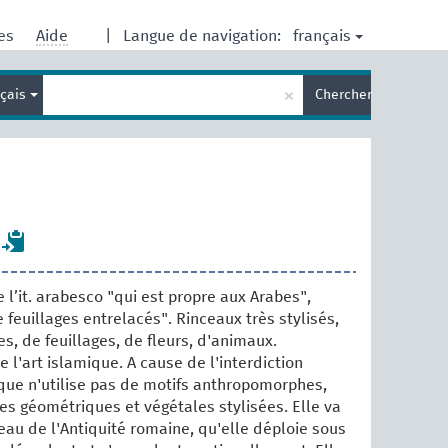
français
res
Aide
|
Langue de navigation:
Entrez
×
nçais
Chercher
votre
terme
de
recherche
 l’it. arabesco "qui est propre aux Arabes",
feuillages entrelacés". Rinceaux très stylisés,
es, de feuillages, de fleurs, d'animaux.
 l'art islamique. A cause de l'interdiction
que n'utilise pas de motifs anthropomorphes,
es géométriques et végétales stylisées. Elle va
nceau de l'Antiquité romaine, qu'elle déploie sous