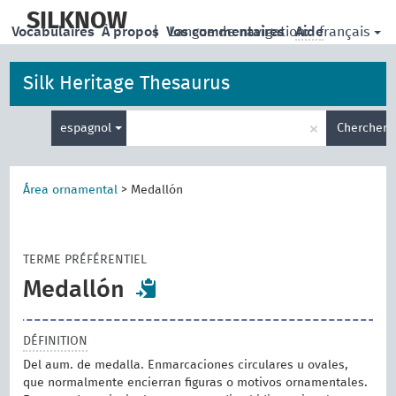
skip
to
SILKNOW
français
Vocabulaires
À propos
|
Vos commentaires
Langue de navigation:
Aide
main
content
Silk Heritage Thesaurus
Entrez
×
espagnol
Chercher
votre
terme
de
recherche
Área ornamental
>
Medallón
TERME PRÉFÉRENTIEL
Medallón
DÉFINITION
Del aum. de medalla. Enmarcaciones circulares u ovales,
que normalmente encierran figuras o motivos ornamentales.