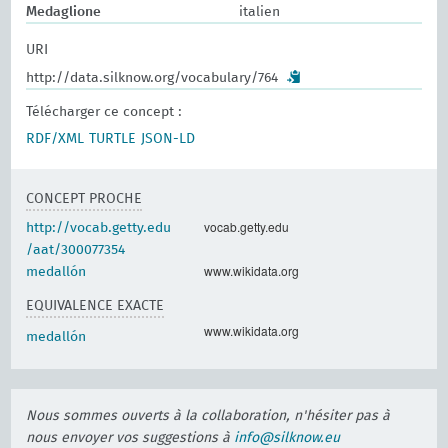
Medaglione
italien
URI
http://data.silknow.org/vocabulary/764
Télécharger ce concept :
RDF/XML
TURTLE
JSON-LD
CONCEPT PROCHE
vocab.getty.edu
http://vocab.getty.edu
/aat/300077354
www.wikidata.org
medallón
EQUIVALENCE EXACTE
www.wikidata.org
medallón
Nous sommes ouverts à la collaboration, n'hésiter pas à
nous envoyer vos suggestions à
info@silknow.eu