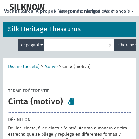
skip
to
SILKNOW
français
Vocabulaires
À propos
|
Vos commentaires
Langue de navigation:
Aide
main
content
Silk Heritage Thesaurus
Entrez
×
espagnol
Chercher
votre
terme
de
recherche
Diseño (boceto)
>
Motivo
>
Cinta (motivo)
TERME PRÉFÉRENTIEL
Cinta (motivo)
DÉFINITION
Del lat. cincta, f. de cinctus 'cinto'. Adorno a manera de tira
estrecha que se pliega y repliega en diferentes formas y