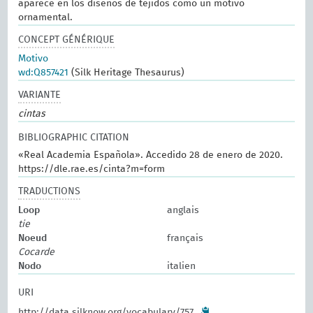
aparece en los diseños de tejidos como un motivo
ornamental.
CONCEPT GÉNÉRIQUE
Motivo
wd:Q857421
(Silk Heritage Thesaurus)
VARIANTE
cintas
BIBLIOGRAPHIC CITATION
«Real Academia Española». Accedido 28 de enero de 2020.
https://dle.rae.es/cinta?m=form
TRADUCTIONS
Loop
anglais
tie
Noeud
français
Cocarde
Nodo
italien
URI
http://data.silknow.org/vocabulary/757