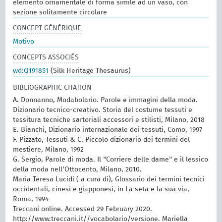
elemento ornamentale di forma simile ad un vaso, con
sezione solitamente circolare
CONCEPT GÉNÉRIQUE
Motivo
CONCEPTS ASSOCIÉS
wd:Q191851
(Silk Heritage Thesaurus)
BIBLIOGRAPHIC CITATION
A. Donnanno, Modabolario. Parole e immagini della moda.
Dizionario tecnico-creativo. Storia del costume tessuti e
tessitura tecniche sartoriali accessori e stilisti, Milano, 2018
E. Bianchi, Dizionario internazionale dei tessuti, Como, 1997
F. Pizzato, Tessuti & C. Piccolo dizionario dei termini del
mestiere, Milano, 1992
G. Sergio, Parole di moda. Il "Corriere delle dame" e il lessico
della moda nell'Ottocento, Milano, 2010.
Maria Teresa Lucidi ( a cura di), Glossario dei termini tecnici
occidentali, cinesi e giapponesi, in La seta e la sua via,
Roma, 1994
Treccani online. Accessed 29 February 2020.
http://www.treccani.it//vocabolario/versione. Mariella