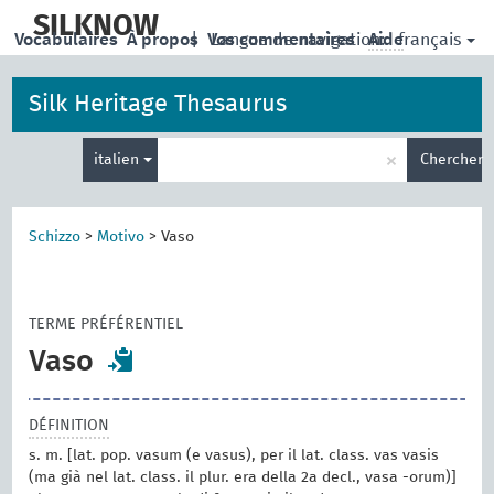
skip
to
SILKNOW
français
Vocabulaires
À propos
|
Vos commentaires
Langue de navigation:
Aide
main
content
Silk Heritage Thesaurus
Entrez
×
italien
Chercher
votre
terme
de
recherche
Schizzo
>
Motivo
>
Vaso
TERME PRÉFÉRENTIEL
Vaso
DÉFINITION
s. m. [lat. pop. vasum (e vasus), per il lat. class. vas vasis
(ma già nel lat. class. il plur. era della 2a decl., vasa -orum)]