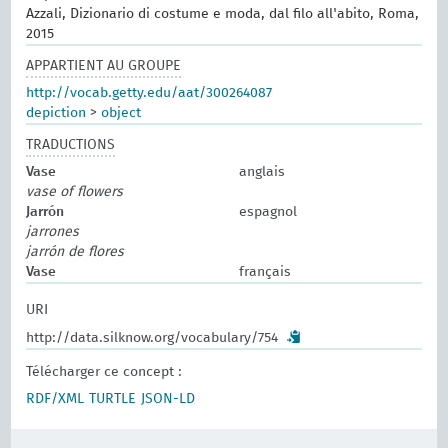
Azzali, Dizionario di costume e moda, dal filo all'abito, Roma,
2015
APPARTIENT AU GROUPE
http://vocab.getty.edu/aat/300264087
depiction
>
object
TRADUCTIONS
Vase
anglais
vase of flowers
Jarrón
espagnol
jarrones
jarrón de flores
Vase
français
URI
http://data.silknow.org/vocabulary/754
Télécharger ce concept :
RDF/XML
TURTLE
JSON-LD