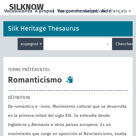
skip
to
SILKNOW
français
Vocabulaires
À propos
|
Vos commentaires
Langue de navigation:
Aide
main
content
Silk Heritage Thesaurus
Entrez
×
espagnol
Chercher
votre
terme
de
recherche
TERME PRÉFÉRENTIEL
Romanticismo
DÉFINITION
De romántico e -ismo. Movimiento cultural que se desarrolla
en la primera mitad del siglo XIX. Se extendie desde
Inglaterra y Alemania a otros países europeos. Es un
movimiento que surge en oposición al Neoclasicismo, exalta