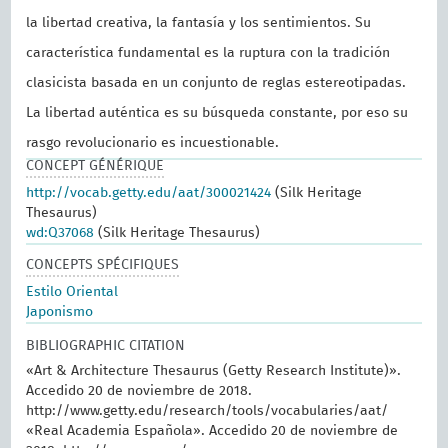
la libertad creativa, la fantasía y los sentimientos. Su
característica fundamental es la ruptura con la tradición
clasicista basada en un conjunto de reglas estereotipadas.
La libertad auténtica es su búsqueda constante, por eso su
rasgo revolucionario es incuestionable.
CONCEPT GÉNÉRIQUE
http://vocab.getty.edu/aat/300021424
(Silk Heritage
Thesaurus)
wd:Q37068
(Silk Heritage Thesaurus)
CONCEPTS SPÉCIFIQUES
Estilo Oriental
Japonismo
BIBLIOGRAPHIC CITATION
«Art & Architecture Thesaurus (Getty Research Institute)».
Accedido 20 de noviembre de 2018.
http://www.getty.edu/research/tools/vocabularies/aat/
«Real Academia Española». Accedido 20 de noviembre de