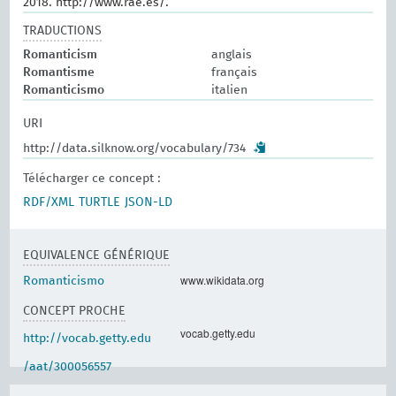
2018. http://www.rae.es/.
TRADUCTIONS
Romanticism
anglais
Romantisme
français
Romanticismo
italien
URI
http://data.silknow.org/vocabulary/734
Télécharger ce concept :
RDF/XML
TURTLE
JSON-LD
EQUIVALENCE GÉNÉRIQUE
www.wikidata.org
Romanticismo
CONCEPT PROCHE
vocab.getty.edu
http://vocab.getty.edu
/aat/300056557