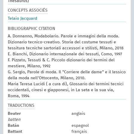
Thesaurus)
CONCEPTS ASSOCIÉS
Telaio Jacquard
BIBLIOGRAPHIC CITATION
A. Donnanno, Modabolario. Parole e immagini della moda.
Dizionario tecnico-creativo. Storia del costume tessuti e
tessitura tecniche sartoriali accessori e stilisti, Milano, 2018
E. Bianchi, Dizionario internazionale dei tessuti, Como, 1997
F. Pizzato, Tessuti & C. Piccolo dizionario dei termini del
mestiere, Milano, 1992
G. Sergio, Parole di moda. Il "Corriere delle dame" e il lessico
della moda nell'Ottocento, Milano, 2010.
Maria Teresa Lucidi ( a cura di), Glossario dei termini tecnici
occidentali, cinesi e giapponesi, in La seta e la sua via,
Roma, 1994
TRADUCTIONS
Beater
anglais
batten
Batán
espagnol
Battant
français