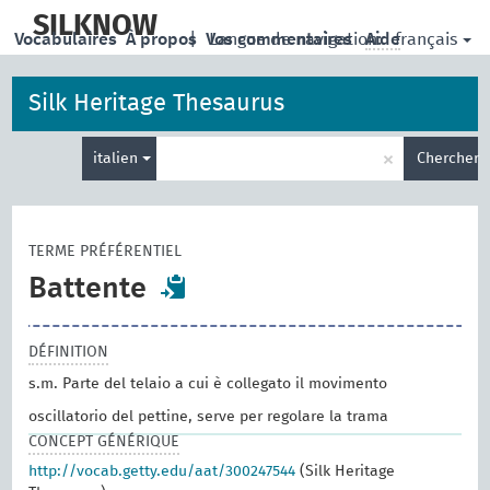
skip
to
SILKNOW
français
Vocabulaires
À propos
|
Vos commentaires
Langue de navigation:
Aide
main
content
Silk Heritage Thesaurus
Entrez
×
italien
Chercher
votre
terme
de
recherche
TERME PRÉFÉRENTIEL
Battente
DÉFINITION
s.m. Parte del telaio a cui è collegato il movimento
oscillatorio del pettine, serve per regolare la trama
CONCEPT GÉNÉRIQUE
http://vocab.getty.edu/aat/300247544
(Silk Heritage