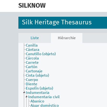
skip
faceta objetos
to
SILKNOW
Aguja
main
Arcada
content
Arnés
Batán
Silk Heritage Thesaurus
Bobina
Boceto
Bolla
Calandria
Liste
Hiérarchie
Camino (objeto)
Canilla
Cántara
Canutillo (objeto)
Cárcola
Carrete
Cartón
Cartonaje
Cinta (objeto)
Cuerpo
Diente
EspolÍn (objeto)
Indumentaria
Indumentaria civil
Abanico
Ajuar doméstico