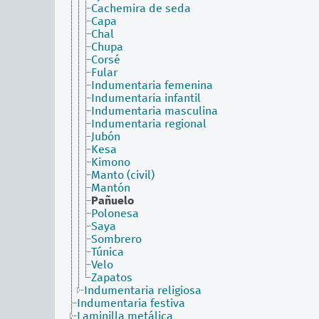
Cachemira de seda
Capa
Chal
Chupa
Corsé
Fular
Indumentaria femenina
Indumentaria infantil
Indumentaria masculina
Indumentaria regional
Jubón
Kesa
Kimono
Manto (civil)
Mantón
Pañuelo
Polonesa
Saya
Sombrero
Túnica
Velo
Zapatos
Indumentaria religiosa
Indumentaria festiva
Laminilla metálica