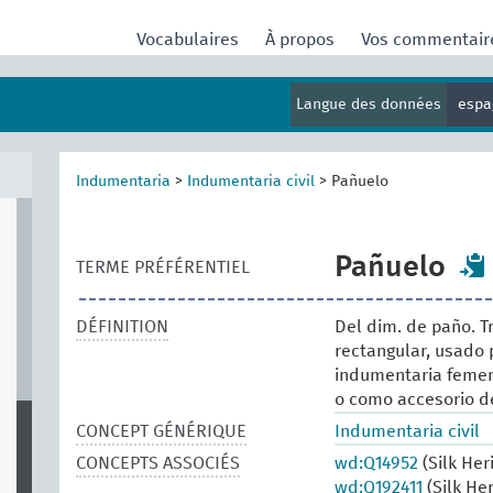
Vocabulaires
À propos
Vos commentai
Langue des données
espa
Indumentaria
>
Indumentaria civil
>
Pañuelo
Pañuelo
TERME PRÉFÉRENTIEL
DÉFINITION
Del dim. de paño. T
rectangular, usado 
indumentaria femeni
o como accesorio de
CONCEPT GÉNÉRIQUE
Indumentaria civil
CONCEPTS ASSOCIÉS
wd:Q14952
(Silk Her
wd:Q192411
(Silk He