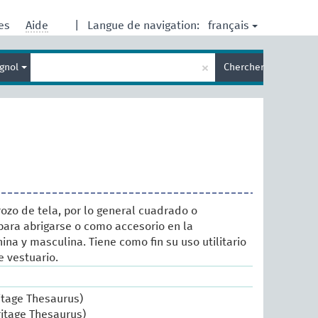
français
res
Aide
|
Langue de navigation:
Entrez
×
gnol
Chercher
votre
terme
de
recherche
rozo de tela, por lo general cuadrado o
para abrigarse o como accesorio en la
na y masculina. Tiene como fin su uso utilitario
 vestuario.
itage Thesaurus)
ritage Thesaurus)