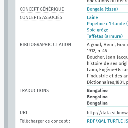
opérations du décre
CONCEPT GÉNÉRIQUE
Bengala (tissu)
CONCEPTS ASSOCIÉS
Laine
Popeline d'Irlande (
Soie grège
Taffetas (armure)
BIBLIOGRAPHIC CITATION
Algoud, Henri, Gram
1912, p. 46
Boucher, Jean-Jacqu
histoire de ses origi
Lami, Eugène-Oscar.
l'industrie et des ar
Dictionnaires,1881, 
TRADUCTIONS
Bengaline
Bengalina
Bengalina
URI
http://data.silkno
Télécharger ce concept :
RDF/XML
TURTLE
J