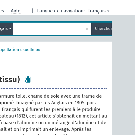
français
res
Aide
|
Langue de navigation:
Entrez
×
nçais
Chercher
votre
terme
de
recherche
ppellation usuelle ou
tissu)
 armure toile, chaîne de soie avec une trame de
mprimé. Imaginé par les Anglais en 1805, puis
 Français qui furent les premiers à le produire
uleau (1812), cet article s'obtenait en mettant au
 à base d'alumine ou un mélange d'alumine et de
ait et on imprimait un enlevage. Après les