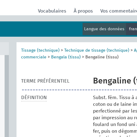
Vocabulaires
À propos
Vos commentai
Langue des données
fra
Tissage (technique)
>
Technique de tissage (technique)
>
A
commerciale
>
Bengala (tissu)
>
Bengaline (tissu)
Bengaline (
TERME PRÉFÉRENTIEL
DÉFINITION
Subst. fém. Tissu à
coton ou de laine i
perfectionné par les
par impression au ro
foulard un fond uni
fer, puis on dégomm