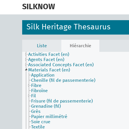
skip
to
SILKNOW
main
content
Silk Heritage Thesaurus
Liste
Hiérarchie
Activities Facet (en)
Agents Facet (en)
Associated Concepts Facet (en)
Materials Facet (en)
Application
Chenille (fil de passementerie)
Fibre
Fibroïne
Fil
Frisure (fil de passementerie)
Grenadine (fil)
Grès
Papier millimétré
Soie crue
Textile