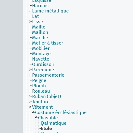
Esquisse
Harnais
Lame métallique
Lat
Lisse
Maille
Maillon
Marche
Métier à tisser
Mobilier
Montage
Navette
Ourdissoir
Parements
Passementerie
Peigne
Plomb
Rouleau
Ruban (objet)
Teinture
Vêtement
Costume écclésiastique
Chasuble
Dalmatique
Étole