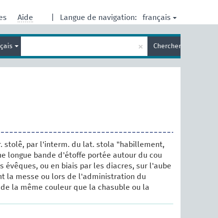
français
res
Aide
|
Langue de navigation:
Entrez
×
nçais
Chercher
votre
terme
de
recherche
. stolê, par l'interm. du lat. stola "habillement,
une longue bande d'étoffe portée autour du cou
es évêques, ou en biais par les diacres, sur l'aube
nt la messe ou lors de l'administration du
 de la même couleur que la chasuble ou la