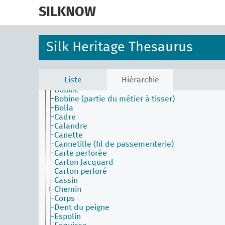
skip
to
SILKNOW
Activities Facet (en)
main
Agents Facet (en)
content
Associated Concepts Facet (en)
Silk Heritage Thesaurus
Materials Facet (en)
Objects Facet (en)
Aiguille
Arcade
Liste
Hiérarchie
Battant
Bobine
Bobine (partie du métier à tisser)
Bolla
Cadre
Calandre
Canette
Cannetille (fil de passementerie)
Carte perforée
Carton Jacquard
Carton perforé
Cassin
Chemin
Corps
Dent du peigne
Espolin