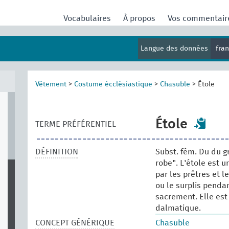
Vocabulaires
À propos
Vos commentai
Langue des données
fra
Vêtement
>
Costume écclésiastique
>
Chasuble
>
Étole
Étole
TERME PRÉFÉRENTIEL
DÉFINITION
Subst. fém. Du du gr
robe". L'étole est 
par les prêtres et l
ou le surplis penda
sacrement. Elle est
dalmatique.
CONCEPT GÉNÉRIQUE
Chasuble