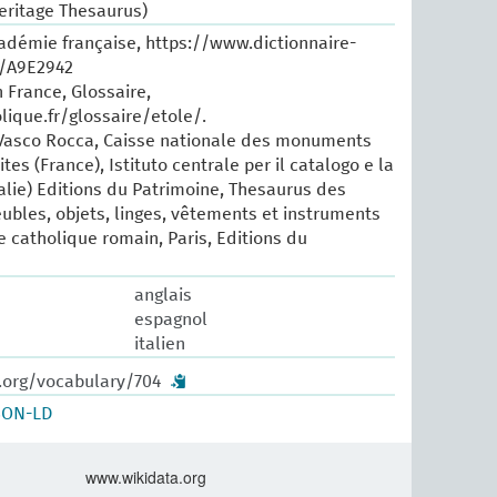
eritage Thesaurus)
cadémie française, https://www.dictionnaire-
e/A9E2942
 France, Glossaire,
lique.fr/glossaire/etole/.
a Vasco Rocca, Caisse nationale des monuments
tes (France), Istituto centrale per il catalogo e la
lie) Editions du Patrimoine, Thesaurus des
eubles, objets, linges, vêtements et instruments
 catholique romain, Paris, Editions du
anglais
espagnol
italien
w.org/vocabulary/704
SON-LD
www.wikidata.org