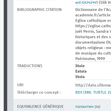
wd:Q4342445
(Silk H
BIBLIOGRAPHIC CITATION
Dictionnaire de l'A
academie.fr/articl
Eglise catholique en
https://eglise.catho
Joël Perrin, Sandr
historiques et des si
documentazione (Ita
objets religieux : m
de musique du culte
Patrimoine, 1999
TRADUCTIONS
Stole
Estola
Stola
URI
http://data.silkno
Télécharger ce concept :
RDF/XML
TURTLE
J
(ru)
EQUIVALENCE GÉNÉRIQUE
палантин