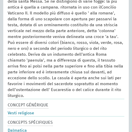
della santa Messa. Se ne distingiono di varie fogge: la più
antica è quella a campana. ritornata in uso con ilConcilio
Vaticano II. Il modello più diffuso è quello ' alla romana',
dalla forma di uno scapolare con apertura per passarvi la
testa, dotata di un ormìnamento costituito da una striscia
verticale nel mezzo della parte anteriore, detta 'colonna'
mentre posteriormente veniva delineata una croce 'a tau'.
Può essere di diversi colori (bianco, rosso, viola, verde, rosa,
nero e oro) a seconda del periodo liturgico o del rito
celebrato. Deriva da un indumento dell'antica Roma
chiamato 'paenula', ma a differenza di questa, il tessuto
arriva fino ai polsi nella parte superiore e fino alla tibia nella
parte inferiore ed è interamente chiusa sul davanti, ad
eccezione dello scollo. La casula è aperta anche sui lati per
favorire i movimenti del sacerdote sopratutto al momento
dell'ostentazione dell' Eucarestia o del calice durante il rito
liturgico.
CONCEPT GÉNÉRIQUE
Vesti religiose
CONCEPTS SPÉCIFIQUES
Dalmatica