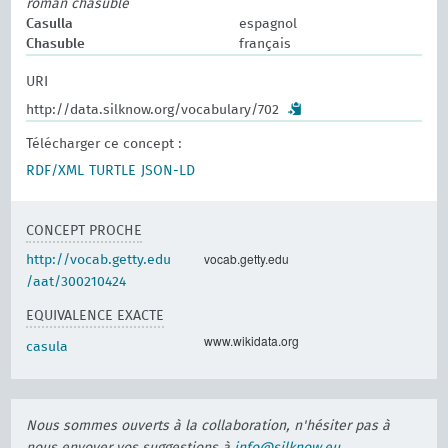
roman chasuble
Casulla
espagnol
Chasuble
français
URI
http://data.silknow.org/vocabulary/702
Télécharger ce concept :
RDF/XML
TURTLE
JSON-LD
CONCEPT PROCHE
vocab.getty.edu
http://vocab.getty.edu
/aat/300210424
EQUIVALENCE EXACTE
www.wikidata.org
casula
Nous sommes ouverts à la collaboration, n'hésiter pas à