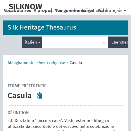
skip
to
SILKNOW
français
Vocabulaires
À propos
|
Vos commentaires
Langue de navigation:
Aide
main
content
Silk Heritage Thesaurus
Entrez
×
italien
Chercher
votre
terme
de
recherche
Abbigliamento
>
Vesti religiose
>
Casula
TERME PRÉFÉRENTIEL
Casula
DÉFINITION
s.f. Der. latino ' piccola casa'. Veste esteriore liturgica
utilizzata dal sacerdote e del vescovo nella celebrazione