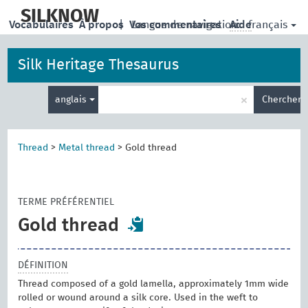
skip
to
SILKNOW
français
Vocabulaires
À propos
|
Vos commentaires
Langue de navigation:
Aide
main
content
Silk Heritage Thesaurus
Entrez
×
anglais
Chercher
votre
terme
de
recherche
Thread
>
Metal thread
>
Gold thread
TERME PRÉFÉRENTIEL
Gold thread
DÉFINITION
Thread composed of a gold lamella, approximately 1mm wide
rolled or wound around a silk core. Used in the weft to