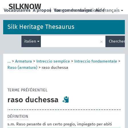
skip
to
SILKNOW
français
Vocabulaires
À propos
|
Vos commentaires
Langue de navigation:
Aide
main
content
Silk Heritage Thesaurus
Entrez
×
italien
Chercher
votre
terme
de
recherche
...
>
Armatura
>
Intreccio semplice
>
Intreccio fondamentale
>
Raso (armatura)
>
raso duchessa
TERME PRÉFÉRENTIEL
raso duchessa
DÉFINITION
s.m. Raso pesante di un certo pregio, impiegato per abiti