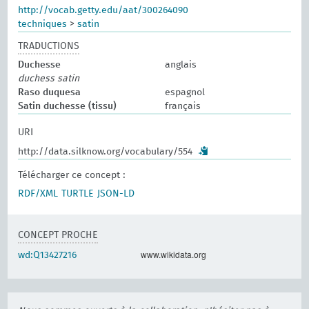
http://vocab.getty.edu/aat/300264090
techniques
>
satin
TRADUCTIONS
Duchesse
anglais
duchess satin
Raso duquesa
espagnol
Satin duchesse (tissu)
français
URI
http://data.silknow.org/vocabulary/554
Télécharger ce concept :
RDF/XML
TURTLE
JSON-LD
CONCEPT PROCHE
www.wikidata.org
wd:Q13427216