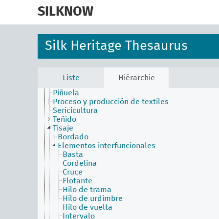
skip
Batido de la seda
to
SILKNOW
Batik
main
Bordar
content
Contextura
Dejado
Silk Heritage Thesaurus
Estampar
Hilatura (hilo discontinuo)
Hilatura (técnica)
Matizado (técnica)
Liste
Hiérarchie
Molinar
Piñuela
Proceso y producción de textiles
Sericicultura
Teñido
Tisaje
Bordado
Elementos interfuncionales
Basta
Cordelina
Cruce
Flotante
Hilo de trama
Hilo de urdimbre
Hilo de vuelta
Intervalo