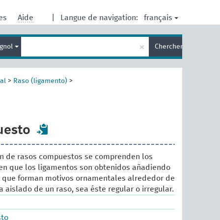
français
res
Aide
|
Langue de navigation:
Entrez
×
gnol
Chercher
votre
terme
de
recherche
al
>
Raso (ligamento)
>
uesto
n de rasos compuestos se comprenden los
 en que los ligamentos son obtenidos añadiendo
s que forman motivos ornamentales alrededor de
 aislado de un raso, sea éste regular o irregular.
sto