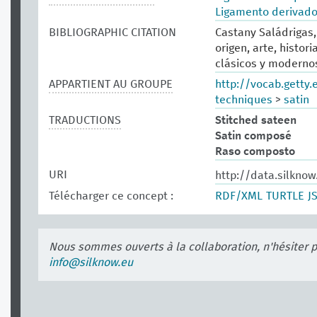
Ligamento derivad
BIBLIOGRAPHIC CITATION
Castany Saládrigas, 
origen, arte, histor
clásicos y modernos.
APPARTIENT AU GROUPE
http://vocab.getty
techniques
>
satin
TRADUCTIONS
Stitched sateen
Satin composé
Raso composto
URI
http://data.silknow
Télécharger ce concept :
RDF/XML
TURTLE
J
Nous sommes ouverts à la collaboration, n'hésiter 
info@silknow.eu