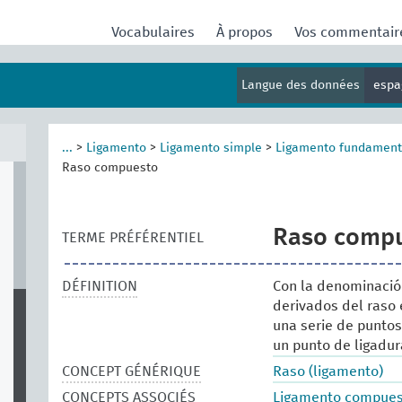
Vocabulaires
À propos
Vos commentai
Langue des données
espa
...
>
Ligamento
>
Ligamento simple
>
Ligamento fundament
Raso compuesto
Raso comp
TERME PRÉFÉRENTIEL
DÉFINITION
Con la denominació
derivados del raso
una serie de punto
un punto de ligadura
CONCEPT GÉNÉRIQUE
Raso (ligamento)
CONCEPTS ASSOCIÉS
Ligamento compue