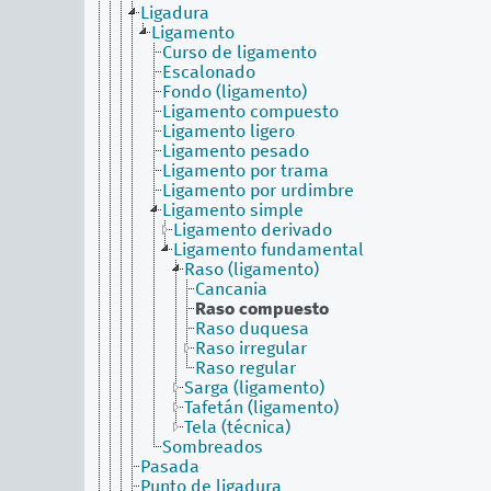
Ligadura
Ligamento
Curso de ligamento
Escalonado
Fondo (ligamento)
Ligamento compuesto
Ligamento ligero
Ligamento pesado
Ligamento por trama
Ligamento por urdimbre
Ligamento simple
Ligamento derivado
Ligamento fundamental
Raso (ligamento)
Cancania
Raso compuesto
Raso duquesa
Raso irregular
Raso regular
Sarga (ligamento)
Tafetán (ligamento)
Tela (técnica)
Sombreados
Pasada
Punto de ligadura