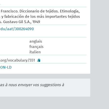
o
Francisco. Diccionario de tejidos. Etimología,
ia y fabricación de los más importantes tejidos
 Gustavo Gil S.A., 1949
.edu/aat/300264090
anglais
français
italien
.org/vocabulary/551
SON-LD
pas à nous envoyer vos suggestions à