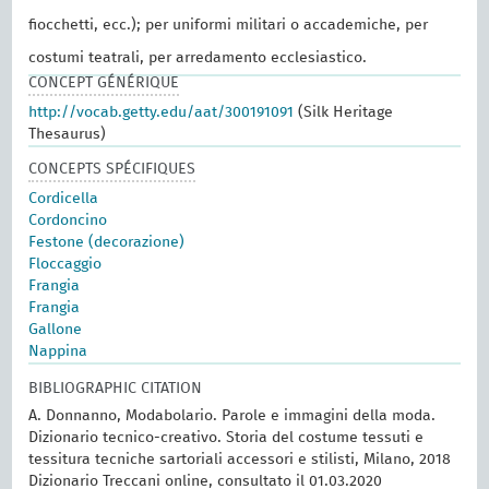
fiocchetti, ecc.); per uniformi militari o accademiche, per
costumi teatrali, per arredamento ecclesiastico.
CONCEPT GÉNÉRIQUE
http://vocab.getty.edu/aat/300191091
(Silk Heritage
Thesaurus)
CONCEPTS SPÉCIFIQUES
Cordicella
Cordoncino
Festone (decorazione)
Floccaggio
Frangia
Frangia
Gallone
Nappina
BIBLIOGRAPHIC CITATION
A. Donnanno, Modabolario. Parole e immagini della moda.
Dizionario tecnico-creativo. Storia del costume tessuti e
tessitura tecniche sartoriali accessori e stilisti, Milano, 2018
Dizionario Treccani online, consultato il 01.03.2020