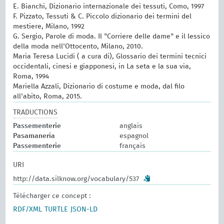
E. Bianchi, Dizionario internazionale dei tessuti, Como, 1997
F. Pizzato, Tessuti & C. Piccolo dizionario dei termini del
mestiere, Milano, 1992
G. Sergio, Parole di moda. Il "Corriere delle dame" e il lessico
della moda nell'Ottocento, Milano, 2010.
Maria Teresa Lucidi ( a cura di), Glossario dei termini tecnici
occidentali, cinesi e giapponesi, in La seta e la sua via,
Roma, 1994
Mariella Azzali, Dizionario di costume e moda, dal filo
all'abito, Roma, 2015.
TRADUCTIONS
Passementerie
anglais
Pasamanería
espagnol
Passementerie
français
URI
http://data.silknow.org/vocabulary/537
Télécharger ce concept :
RDF/XML
TURTLE
JSON-LD