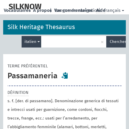
skip
to
SILKNOW
français
Vocabulaires
À propos
|
Vos commentaires
Langue de navigation:
Aide
main
content
Silk Heritage Thesaurus
Entrez
×
italien
Chercher
votre
terme
de
recherche
TERME PRÉFÉRENTIEL
Passamaneria
DÉFINITION
s. f. [der. di passamano]. Denominazione generica di tessuti
e intrecci usati per guarnizione, come cordoni, fiocchi,
trecce, frange, ecc.: usati per l’arredamento, per
l’abbigliamento femminile (alamari, bottoni, merletti,