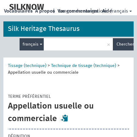
skip
to
SILKNOW
français
Vocabulaires
À propos
|
Vos commentaires
Langue de navigation:
Aide
main
content
Silk Heritage Thesaurus
Entrez
×
français
Chercher
votre
terme
de
recherche
Tissage (technique)
>
Technique de tissage (technique)
>
Appellation usuelle ou commerciale
TERME PRÉFÉRENTIEL
Appellation usuelle ou
commerciale
DÉFINITION