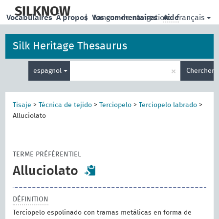
skip
to
SILKNOW
français
Vocabulaires
À propos
|
Vos commentaires
Langue de navigation:
Aide
main
content
Silk Heritage Thesaurus
Entrez
×
espagnol
Chercher
votre
terme
de
recherche
Tisaje
>
Técnica de tejido
>
Terciopelo
>
Terciopelo labrado
>
Alluciolato
TERME PRÉFÉRENTIEL
Alluciolato
DÉFINITION
Terciopelo espolinado con tramas metálicas en forma de