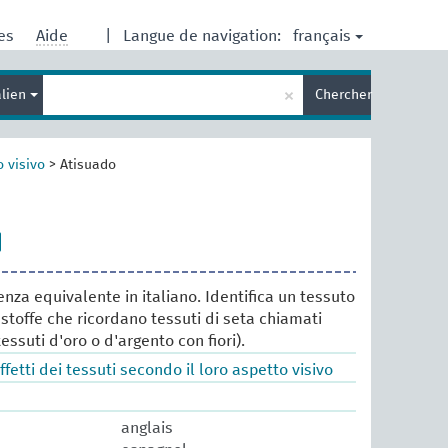
français
res
Aide
|
Langue de navigation:
Entrez
×
alien
Chercher
votre
terme
de
recherche
o visivo
>
Atisuado
nza equivalente in italiano. Identifica un tessuto
 stoffe che ricordano tessuti di seta chiamati
essuti d'oro o d'argento con fiori).
ffetti dei tessuti secondo il loro aspetto visivo
anglais