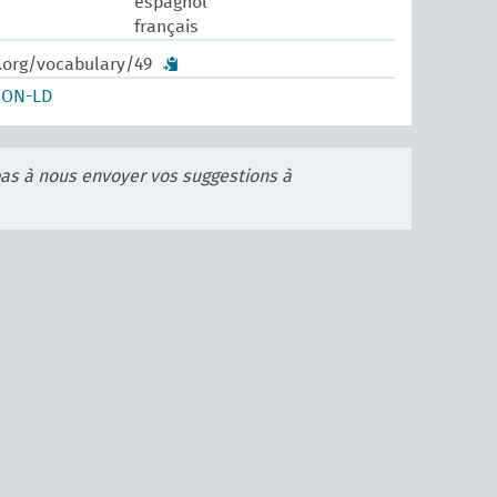
espagnol
français
w.org/vocabulary/49
SON-LD
pas à nous envoyer vos suggestions à