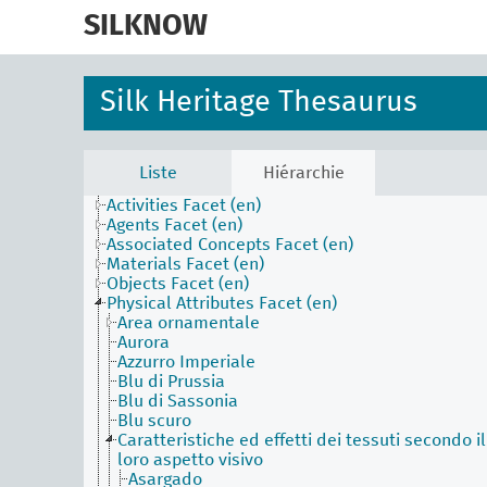
skip
to
SILKNOW
main
content
Silk Heritage Thesaurus
Liste
Hiérarchie
Activities Facet (en)
Agents Facet (en)
Associated Concepts Facet (en)
Materials Facet (en)
Objects Facet (en)
Physical Attributes Facet (en)
Area ornamentale
Aurora
Azzurro Imperiale
Blu di Prussia
Blu di Sassonia
Blu scuro
Caratteristiche ed effetti dei tessuti secondo il
loro aspetto visivo
Asargado