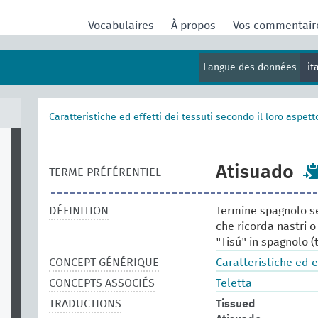
Vocabulaires
À propos
Vos commentai
Langue des données
it
Caratteristiche ed effetti dei tessuti secondo il loro aspett
Atisuado
TERME PRÉFÉRENTIEL
DÉFINITION
Termine spagnolo se
che ricorda nastri o
"Tisú" in spagnolo (t
CONCEPT GÉNÉRIQUE
Caratteristiche ed e
CONCEPTS ASSOCIÉS
Teletta
TRADUCTIONS
Tissued