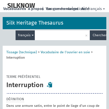
skip
to
SILKNOW
français
Vocabulaires
À propos
|
Vos commentaires
Langue de navigation:
Aide
main
content
Silk Heritage Thesaurus
Entrez
×
français
Chercher
votre
terme
de
recherche
Tissage (technique)
>
Vocabulaire de l'ouvrier en soie
>
Interruption
TERME PRÉFÉRENTIEL
Interruption
DÉFINITION
Dans une armure satin, entre le point de liage d'un coup de