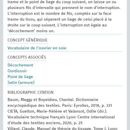
trame et le point de liage du coup suivant, on laisse un ou
plusieurs fils d'intervalle qui prennent le nom d'interruption.
L'interruption est le nombre de fils, comptés sur la face
trame du tissu, qui séparent un liage de celui placé à la
droite sur le coup suivant. L'interruption est égale au
'décochement' moins un.
CONCEPT GÉNÉRIQUE
Vocabulaire de l'ouvrier en soie
CONCEPTS ASSOCIÉS
Décochement
Ourdissoir
Point de liage
Satin (armure)
BIBLIOGRAPHIC CITATION
Baum, Maggy et Boyeldieu, Chantal. Dictionnaire
encyclopédique des textiles. Paris: Eyrolles, 2018, p. 331
CIETA, Guelton, Marie-Hélène et Valansot, Odile (dir.).
Vocabulaire technique français Lyon: Centre international
d’étude des textiles anciens, 2020, p. 25
Villard, Claude. Manuel de théorie du tissage. Tome I. Lyon: