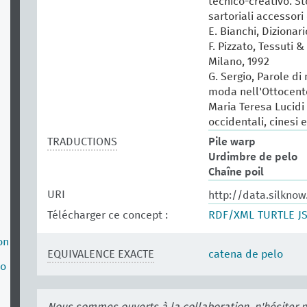
tecnico-creativo. St
sartoriali accessori 
E. Bianchi, Dizionar
F. Pizzato, Tessuti &
Milano, 1992
G. Sergio, Parole di
moda nell'Ottocento
Maria Teresa Lucidi (
occidentali, cinesi 
TRADUCTIONS
Pile warp
Urdimbre de pelo
Chaîne poil
URI
http://data.silknow
Télécharger ce concept :
RDF/XML
TURTLE
J
on
EQUIVALENCE EXACTE
catena de pelo
no