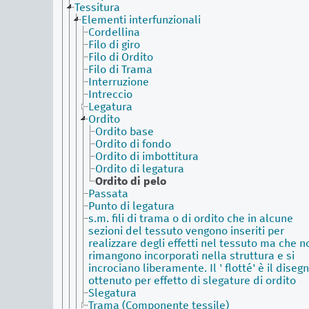
Tessitura
Elementi interfunzionali
Cordellina
Filo di giro
Filo di Ordito
Filo di Trama
Interruzione
Intreccio
Legatura
Ordito
Ordito base
Ordito di fondo
Ordito di imbottitura
Ordito di legatura
Ordito di pelo
Passata
Punto di legatura
s.m. fili di trama o di ordito che in alcune
sezioni del tessuto vengono inseriti per
realizzare degli effetti nel tessuto ma che n
rimangono incorporati nella struttura e si
incrociano liberamente. Il ' flotté' è il diseg
ottenuto per effetto di slegature di ordito
Slegatura
Trama (Componente tessile)