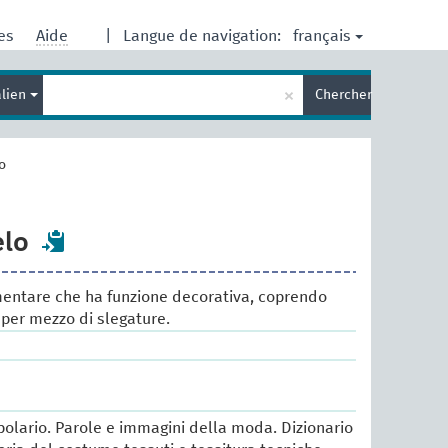
français
res
Aide
|
Langue de navigation:
Entrez
×
alien
Chercher
votre
terme
de
recherche
o
elo
mentare che ha funzione decorativa, coprendo
 per mezzo di slegature.
lario. Parole e immagini della moda. Dizionario