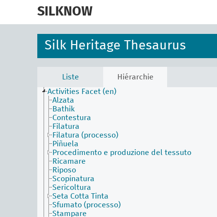
skip
to
SILKNOW
main
content
Silk Heritage Thesaurus
Liste
Hiérarchie
Activities Facet (en)
Alzata
Bathik
Contestura
Filatura
Filatura (processo)
Piñuela
Procedimento e produzione del tessuto
Ricamare
Riposo
Scopinatura
Sericoltura
Seta Cotta Tinta
Sfumato (processo)
Stampare