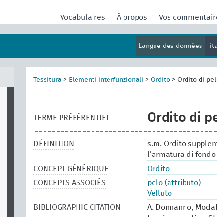
Vocabulaires
À propos
Vos commentai
Langue des données
it
Tessitura
>
Elementi interfunzionali
>
Ordito
>
Ordito di pel
Ordito di p
TERME PRÉFÉRENTIEL
DÉFINITION
s.m. Ordito supple
l’armatura di fondo
CONCEPT GÉNÉRIQUE
Ordito
CONCEPTS ASSOCIÉS
pelo (attributo)
Velluto
BIBLIOGRAPHIC CITATION
A. Donnanno, Modabo