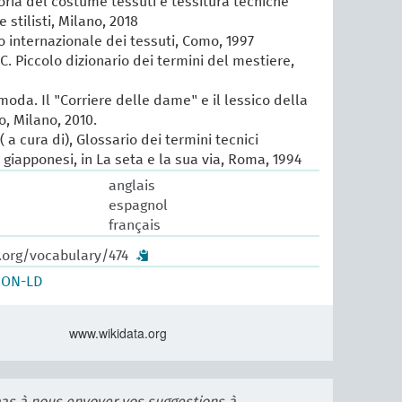
oria del costume tessuti e tessitura tecniche
e stilisti, Milano, 2018
io internazionale dei tessuti, Como, 1997
 C. Piccolo dizionario dei termini del mestiere,
 moda. Il "Corriere delle dame" e il lessico della
, Milano, 2010.
 a cura di), Glossario dei termini tecnici
e giapponesi, in La seta e la sua via, Roma, 1994
anglais
espagnol
français
.org/vocabulary/474
SON-LD
www.wikidata.org