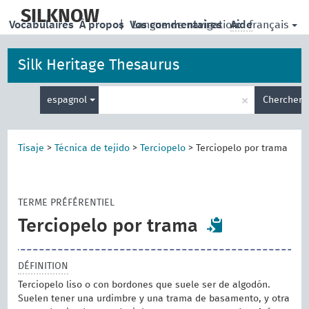
skip
to
SILKNOW
français
Vocabulaires
À propos
|
Vos commentaires
Langue de navigation:
Aide
main
content
Silk Heritage Thesaurus
Entrez
×
espagnol
Chercher
votre
terme
de
recherche
Tisaje
>
Técnica de tejido
>
Terciopelo
>
Terciopelo por trama
TERME PRÉFÉRENTIEL
Terciopelo por trama
DÉFINITION
Terciopelo liso o con bordones que suele ser de algodón.
Suelen tener una urdimbre y una trama de basamento, y otra