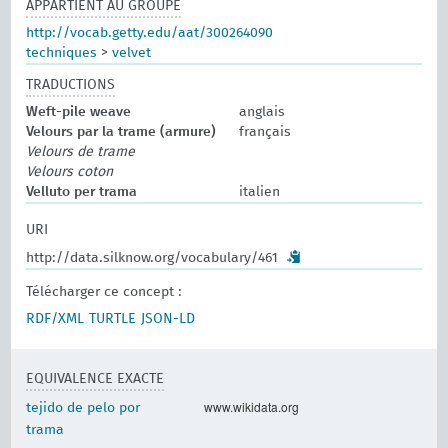
APPARTIENT AU GROUPE
http://vocab.getty.edu/aat/300264090
techniques
>
velvet
TRADUCTIONS
Weft-pile weave
anglais
Velours par la trame (armure)
français
Velours de trame
Velours coton
Velluto per trama
italien
URI
http://data.silknow.org/vocabulary/461
Télécharger ce concept :
RDF/XML
TURTLE
JSON-LD
EQUIVALENCE EXACTE
www.wikidata.org
tejido de pelo por
trama