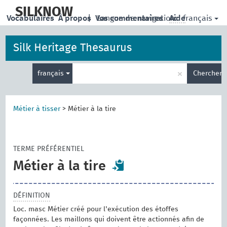
skip
to
SILKNOW
français
Vocabulaires
À propos
|
Vos commentaires
Langue de navigation:
Aide
main
content
Silk Heritage Thesaurus
Entrez
×
français
Chercher
votre
terme
de
recherche
Métier à tisser
>
Métier à la tire
TERME PRÉFÉRENTIEL
Métier à la tire
DÉFINITION
Loc. masc Métier créé pour l'exécution des étoffes
façonnées. Les maillons qui doivent être actionnés afin de