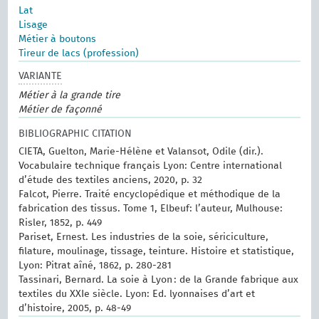
Lat
Lisage
Métier à boutons
Tireur de lacs (profession)
VARIANTE
Métier à la grande tire
Métier de façonné
BIBLIOGRAPHIC CITATION
CIETA, Guelton, Marie-Hélène et Valansot, Odile (dir.).
Vocabulaire technique français Lyon: Centre international
d’étude des textiles anciens, 2020, p. 32
Falcot, Pierre. Traité encyclopédique et méthodique de la
fabrication des tissus. Tome 1, Elbeuf: l’auteur, Mulhouse:
Risler, 1852, p. 449
Pariset, Ernest. Les industries de la soie, sériciculture,
filature, moulinage, tissage, teinture. Histoire et statistique,
Lyon: Pitrat aîné, 1862, p. 280-281
Tassinari, Bernard. La soie à Lyon : de la Grande fabrique aux
textiles du XXIe siècle. Lyon: Ed. lyonnaises d’art et
d’histoire, 2005, p. 48-49