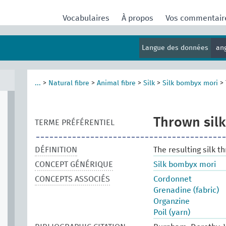
Vocabulaires
À propos
Vos commentai
Langue des données
an
...
>
Natural fibre
>
Animal fibre
>
Silk
>
Silk bombyx mori
>
Thrown silk
TERME PRÉFÉRENTIEL
DÉFINITION
The resulting silk t
CONCEPT GÉNÉRIQUE
Silk bombyx mori
CONCEPTS ASSOCIÉS
Cordonnet
Grenadine (fabric)
Organzine
Poil (yarn)