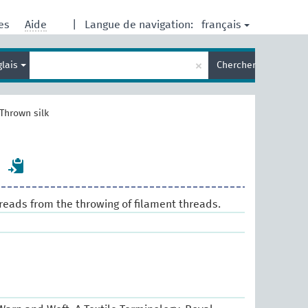
français
res
Aide
|
Langue de navigation:
Entrez
×
glais
Chercher
votre
terme
de
recherche
Thrown silk
hreads from the throwing of filament threads.