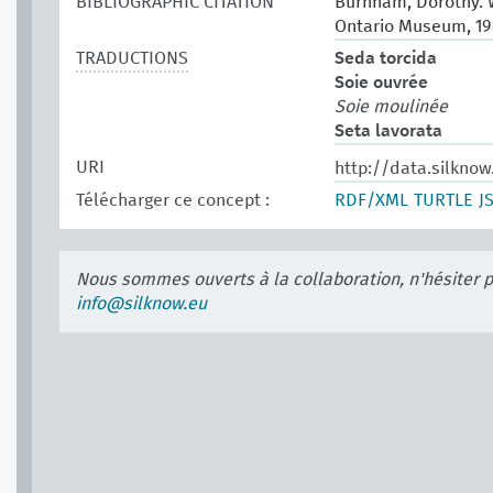
BIBLIOGRAPHIC CITATION
Burnham, Dorothy. W
Ontario Museum, 19
TRADUCTIONS
Seda torcida
Soie ouvrée
Soie moulinée
Seta lavorata
URI
http://data.silkno
Télécharger ce concept :
RDF/XML
TURTLE
J
Nous sommes ouverts à la collaboration, n'hésiter 
info@silknow.eu