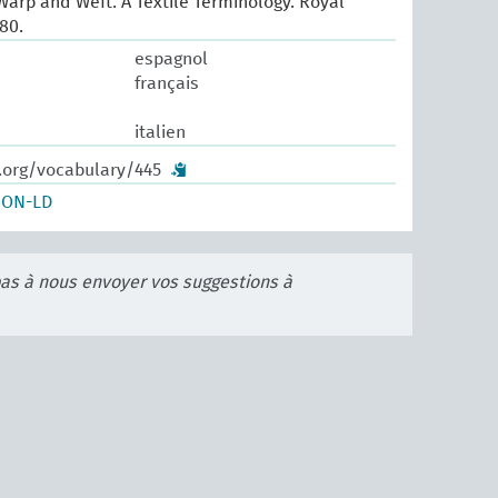
arp and Weft. A Textile Terminology. Royal
80.
espagnol
français
italien
w.org/vocabulary/445
SON-LD
pas à nous envoyer vos suggestions à