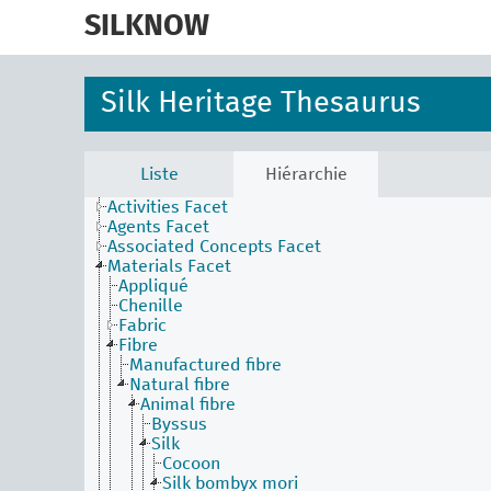
skip
to
SILKNOW
main
content
Silk Heritage Thesaurus
Liste
Hiérarchie
Activities Facet
Agents Facet
Associated Concepts Facet
Materials Facet
Appliqué
Chenille
Fabric
Fibre
Manufactured fibre
Natural fibre
Animal fibre
Byssus
Silk
Cocoon
Silk bombyx mori