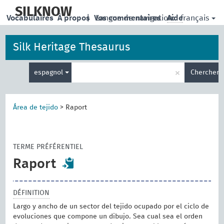
skip
to
SILKNOW
français
Vocabulaires
À propos
|
Vos commentaires
Langue de navigation:
Aide
main
content
Silk Heritage Thesaurus
Entrez
×
espagnol
Chercher
votre
terme
de
recherche
Área de tejido
>
Raport
TERME PRÉFÉRENTIEL
Raport
DÉFINITION
Largo y ancho de un sector del tejido ocupado por el ciclo de
evoluciones que compone un dibujo. Sea cual sea el orden