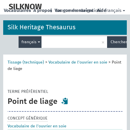
skip
to
SILKNOW
français
Vocabulaires
À propos
|
Vos commentaires
Langue de navigation:
Aide
main
content
Silk Heritage Thesaurus
Entrez
×
français
Chercher
votre
terme
de
recherche
Tissage (technique)
>
Vocabulaire de l'ouvrier en soie
>
Point
de liage
TERME PRÉFÉRENTIEL
Point de liage
CONCEPT GÉNÉRIQUE
Vocabulaire de l'ouvrier en soie