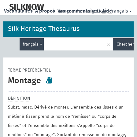
skip
to
SILKNOW
français
Vocabulaires
À propos
|
Vos commentaires
Langue de navigation:
Aide
main
content
Silk Heritage Thesaurus
Entrez
×
français
Chercher
votre
terme
de
recherche
TERME PRÉFÉRENTIEL
Montage
DÉFINITION
Subst. masc. Dérivé de monter. L'ensemble des lisses d'un
métier à tisser prend le nom de "remisse" ou "corps de
lisses" et l'ensemble des maillons s'appelle "corps de
maillons" ou "montage". Sortant du remisse ou du montage,