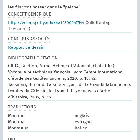
les fils vont passer dans le "peigne".
CONCEPT GÉNÉRIQUE
http://vocab.getty.edu/aat/300247544
(Silk Heritage
Thesaurus)
CONCEPTS ASSOCIÉS
Rapport de dessin
BIBLIOGRAPHIC CITATION
CIETA, Guelton, Marie-Hélène et Valansot, Odile (dir.).
Vocabulaire technique français Lyon: Centre international
d’étude des textiles anciens, 2020, p. 10, 42
Tassinari, Bernard. La soie à Lyon : de la Grande fabrique aux
textiles du XXIe siècle. Lyon: Ed. lyonnaises d’art et
d’histoire, 2005, p. 45
TRADUCTIONS
Monture
anglais
Montura
espagnol
Montatura
italien