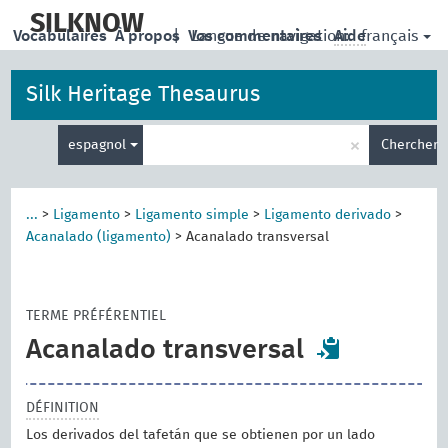
skip
to
SILKNOW
français
Vocabulaires
À propos
|
Vos commentaires
Langue de navigation:
Aide
main
content
Silk Heritage Thesaurus
Entrez
×
espagnol
Chercher
votre
terme
de
recherche
...
>
Ligamento
>
Ligamento simple
>
Ligamento derivado
>
Acanalado (ligamento)
>
Acanalado transversal
TERME PRÉFÉRENTIEL
Acanalado transversal
DÉFINITION
Los derivados del tafetán que se obtienen por un lado