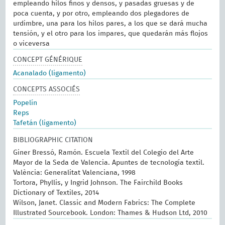
empleando hilos finos y densos, y pasadas gruesas y de
poca cuenta, y por otro, empleando dos plegadores de
urdimbre, una para los hilos pares, a los que se dará mucha
tensión, y el otro para los impares, que quedarán más flojos
o viceversa
CONCEPT GÉNÉRIQUE
Acanalado (ligamento)
CONCEPTS ASSOCIÉS
Popelín
Reps
Tafetán (ligamento)
BIBLIOGRAPHIC CITATION
Giner Bressó, Ramón. Escuela Textil del Colegio del Arte
Mayor de la Seda de Valencia. Apuntes de tecnología textil.
València: Generalitat Valenciana, 1998
Tortora, Phyllis, y Ingrid Johnson. The Fairchild Books
Dictionary of Textiles, 2014
Wilson, Janet. Classic and Modern Fabrics: The Complete
Illustrated Sourcebook. London: Thames & Hudson Ltd, 2010