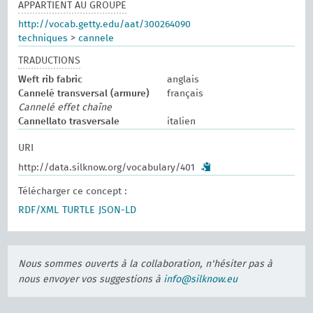
APPARTIENT AU GROUPE
http://vocab.getty.edu/aat/300264090
techniques
>
cannele
TRADUCTIONS
Weft rib fabric
anglais
Cannelé transversal (armure)
français
Cannelé effet chaîne
Cannellato trasversale
italien
URI
http://data.silknow.org/vocabulary/401
Télécharger ce concept :
RDF/XML
TURTLE
JSON-LD
Nous sommes ouverts à la collaboration, n'hésiter pas à
nous envoyer vos suggestions à
info@silknow.eu