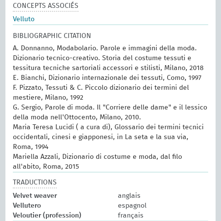
CONCEPTS ASSOCIÉS
Velluto
BIBLIOGRAPHIC CITATION
A. Donnanno, Modabolario. Parole e immagini della moda.
Dizionario tecnico-creativo. Storia del costume tessuti e
tessitura tecniche sartoriali accessori e stilisti, Milano, 2018
E. Bianchi, Dizionario internazionale dei tessuti, Como, 1997
F. Pizzato, Tessuti & C. Piccolo dizionario dei termini del
mestiere, Milano, 1992
G. Sergio, Parole di moda. Il "Corriere delle dame" e il lessico
della moda nell'Ottocento, Milano, 2010.
Maria Teresa Lucidi ( a cura di), Glossario dei termini tecnici
occidentali, cinesi e giapponesi, in La seta e la sua via,
Roma, 1994
Mariella Azzali, Dizionario di costume e moda, dal filo
all'abito, Roma, 2015
TRADUCTIONS
Velvet weaver
anglais
Vellutero
espagnol
Veloutier (profession)
français