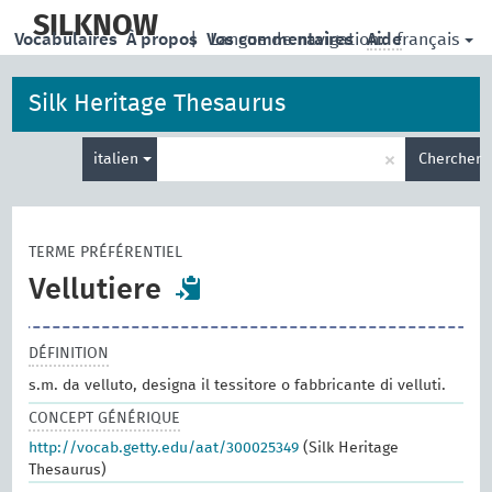
skip
to
SILKNOW
français
Vocabulaires
À propos
|
Vos commentaires
Langue de navigation:
Aide
main
content
Silk Heritage Thesaurus
Entrez
×
italien
Chercher
votre
terme
de
recherche
TERME PRÉFÉRENTIEL
Vellutiere
DÉFINITION
s.m. da velluto, designa il tessitore o fabbricante di velluti.
CONCEPT GÉNÉRIQUE
http://vocab.getty.edu/aat/300025349
(Silk Heritage
Thesaurus)