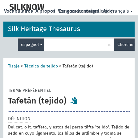
skip
to
SILKNOW
français
Vocabulaires
À propos
|
Vos commentaires
Langue de navigation:
Aide
main
content
Silk Heritage Thesaurus
Entrez
×
espagnol
Chercher
votre
terme
de
recherche
Tisaje
>
Técnica de tejido
>
Tafetán (tejido)
TERME PRÉFÉRENTIEL
Tafetán (tejido)
DÉFINITION
Del cat. o it. taffeta, y estos del persa tāfte 'tejido'. Tejido de
seda en cuyo ligamento, los hilos de urdimbre y trama se