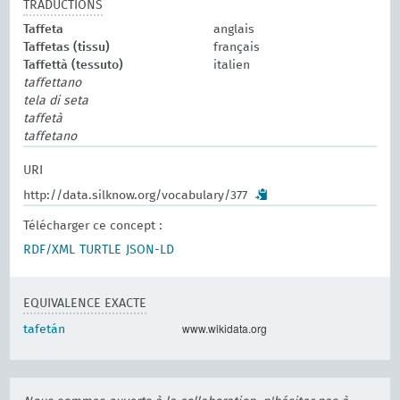
TRADUCTIONS
Taffeta
anglais
Taffetas (tissu)
français
Taffettà (tessuto)
italien
taffettano
tela di seta
taffetà
taffetano
URI
http://data.silknow.org/vocabulary/377
Télécharger ce concept :
RDF/XML
TURTLE
JSON-LD
EQUIVALENCE EXACTE
www.wikidata.org
tafetán