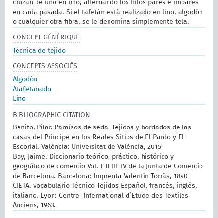
cruzan de uno en uno, alternando los hilos pares e impares
en cada pasada. Si el tafetán está realizado en lino, algodón
o cualquier otra fibra, se le denomina simplemente tela.
CONCEPT GÉNÉRIQUE
Técnica de tejido
CONCEPTS ASSOCIÉS
Algodón
Atafetanado
Lino
BIBLIOGRAPHIC CITATION
Benito, Pilar. Paraísos de seda. Tejidos y bordados de las
casas del Príncipe en los Reales Sitios de El Pardo y El
Escorial. València: Universitat de València, 2015
Boy, Jaime. Diccionario teórico, práctico, histórico y
geográfico de comercio Vol. I-II-III-IV de la Junta de Comercio
de Barcelona. Barcelona: Imprenta Valentín Torrás, 1840
CIETA. vocabulario Técnico Tejidos Español, francés, inglés,
italiano. Lyon: Centre International d’Etude des Textiles
Anciens, 1963.