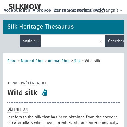
skip
to
SILKNOW
français
Vocabulaires
À propos
|
Vos commentaires
Langue de navigation:
Aide
main
content
Silk Heritage Thesaurus
Entrez
×
anglais
Chercher
votre
terme
de
recherche
Fibre
>
Natural fibre
>
Animal fibre
>
Silk
>
Wild silk
TERME PRÉFÉRENTIEL
Wild silk
DÉFINITION
It refers to the silk that has been obtained from the cocoons
of caterpillars which live in a wild-state or semi-domesticity,