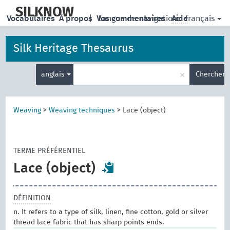
skip
to
SILKNOW
français
Vocabulaires
À propos
|
Vos commentaires
Langue de navigation:
Aide
main
content
Silk Heritage Thesaurus
Entrez
×
anglais
Chercher
votre
terme
de
recherche
Weaving
>
Weaving techniques
>
Lace (object)
TERME PRÉFÉRENTIEL
Lace (object)
DÉFINITION
n. It refers to a type of silk, linen, fine cotton, gold or silver
thread lace fabric that has sharp points ends.