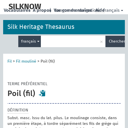
skip
to
SILKNOW
français
Vocabulaires
À propos
|
Vos commentaires
Langue de navigation:
Aide
main
content
Silk Heritage Thesaurus
Entrez
×
français
Chercher
votre
terme
de
recherche
Fil
>
Fil mouliné
>
Poil (fil)
TERME PRÉFÉRENTIEL
Poil (fil)
DÉFINITION
Subst. masc. Issu du lat. pilus. Le moulinage consiste, dans
un première étape, à tordre séparément les fils de grège qui