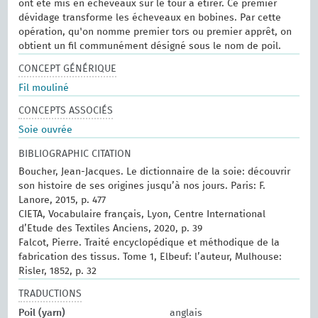
ont été mis en écheveaux sur le tour à étirer. Ce premier
dévidage transforme les écheveaux en bobines. Par cette
opération, qu'on nomme premier tors ou premier apprêt, on
obtient un fil communément désigné sous le nom de poil.
CONCEPT GÉNÉRIQUE
Fil mouliné
CONCEPTS ASSOCIÉS
Soie ouvrée
BIBLIOGRAPHIC CITATION
Boucher, Jean-Jacques. Le dictionnaire de la soie: découvrir
son histoire de ses origines jusqu’à nos jours. Paris: F.
Lanore, 2015, p. 477
CIETA, Vocabulaire français, Lyon, Centre International
d’Etude des Textiles Anciens, 2020, p. 39
Falcot, Pierre. Traité encyclopédique et méthodique de la
fabrication des tissus. Tome 1, Elbeuf: l’auteur, Mulhouse:
Risler, 1852, p. 32
TRADUCTIONS
Poil (yarn)
anglais