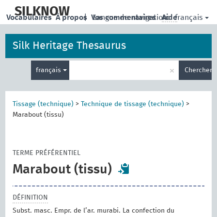
skip
to
SILKNOW
français
Vocabulaires
À propos
|
Vos commentaires
Langue de navigation:
Aide
main
content
Silk Heritage Thesaurus
Entrez
×
français
Chercher
votre
terme
de
recherche
Tissage (technique)
>
Technique de tissage (technique)
>
Marabout (tissu)
TERME PRÉFÉRENTIEL
Marabout (tissu)
DÉFINITION
Subst. masc. Empr. de l’ar. murabi. La confection du