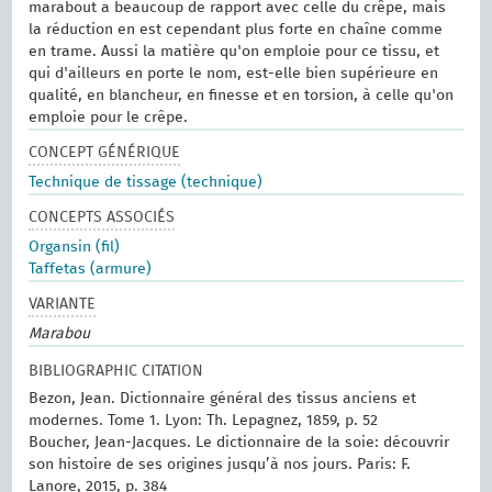
marabout a beaucoup de rapport avec celle du crêpe, mais
la réduction en est cependant plus forte en chaîne comme
en trame. Aussi la matière qu'on emploie pour ce tissu, et
qui d'ailleurs en porte le nom, est-elle bien supérieure en
qualité, en blancheur, en finesse et en torsion, à celle qu'on
emploie pour le crêpe.
CONCEPT GÉNÉRIQUE
Technique de tissage (technique)
CONCEPTS ASSOCIÉS
Organsin (fil)
Taffetas (armure)
VARIANTE
Marabou
BIBLIOGRAPHIC CITATION
Bezon, Jean. Dictionnaire général des tissus anciens et
modernes. ‎Tome 1.‎ Lyon: Th. Lepagnez, 1859, p. 52
Boucher, Jean-Jacques. Le dictionnaire de la soie: découvrir
son histoire de ses origines jusqu’à nos jours. Paris: F.
Lanore, 2015, p. 384