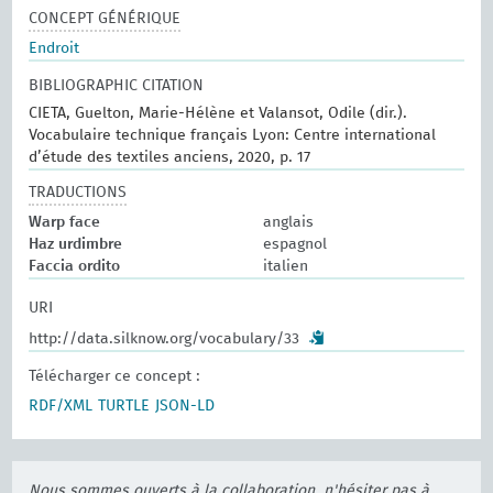
CONCEPT GÉNÉRIQUE
Endroit
BIBLIOGRAPHIC CITATION
CIETA, Guelton, Marie-Hélène et Valansot, Odile (dir.).
Vocabulaire technique français Lyon: Centre international
d’étude des textiles anciens, 2020, p. 17
TRADUCTIONS
Warp face
anglais
Haz urdimbre
espagnol
Faccia ordito
italien
URI
http://data.silknow.org/vocabulary/33
Télécharger ce concept :
RDF/XML
TURTLE
JSON-LD
Nous sommes ouverts à la collaboration, n'hésiter pas à