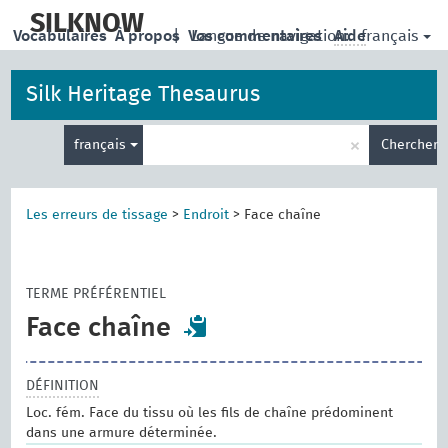
skip
to
SILKNOW
français
Vocabulaires
À propos
|
Vos commentaires
Langue de navigation:
Aide
main
content
Silk Heritage Thesaurus
Entrez
×
français
Chercher
votre
terme
de
recherche
Les erreurs de tissage
>
Endroit
>
Face chaîne
TERME PRÉFÉRENTIEL
Face chaîne
DÉFINITION
Loc. fém. Face du tissu où les fils de chaîne prédominent
dans une armure déterminée.