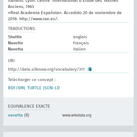
italiano. Lyon: Centre International d’Etude des Textiles
Anciens, 1963
«Real Academia Española». Accedido 20 de noviembre de
2018. http://www.rae.es/.
TRADUCTIONS
Shuttle
anglais
Navette
français
Navetta
italien
URI
http://data.silknow.org/vocabulary/311
Télécharger ce concept :
RDF/XML
TURTLE
JSON-LD
EQUIVALENCE EXACTE
(it)
www.wikidata.org
navetta