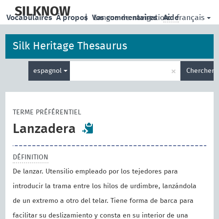
skip
to
SILKNOW
français
Vocabulaires
À propos
|
Vos commentaires
Langue de navigation:
Aide
main
content
Silk Heritage Thesaurus
Entrez
×
espagnol
Chercher
votre
terme
de
recherche
TERME PRÉFÉRENTIEL
Lanzadera
DÉFINITION
De lanzar. Utensilio empleado por los tejedores para
introducir la trama entre los hilos de urdimbre, lanzándola
de un extremo a otro del telar. Tiene forma de barca para
facilitar su deslizamiento y consta en su interior de una