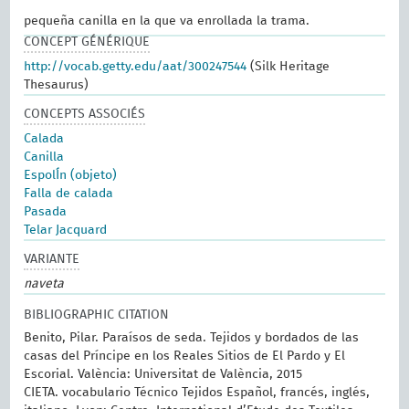
pequeña canilla en la que va enrollada la trama.
CONCEPT GÉNÉRIQUE
http://vocab.getty.edu/aat/300247544
(Silk Heritage
Thesaurus)
CONCEPTS ASSOCIÉS
Calada
Canilla
EspolÍn (objeto)
Falla de calada
Pasada
Telar Jacquard
VARIANTE
naveta
BIBLIOGRAPHIC CITATION
Benito, Pilar. Paraísos de seda. Tejidos y bordados de las
casas del Príncipe en los Reales Sitios de El Pardo y El
Escorial. València: Universitat de València, 2015
CIETA. vocabulario Técnico Tejidos Español, francés, inglés,