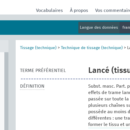
Vocabulaires
À propos
Vos commentai
Langue des données
fra
Tissage (technique)
>
Technique de tissage (technique)
>
L
Lancé (tiss
TERME PRÉFÉRENTIEL
DÉFINITION
Subst. masc. Part. p
effets de trame lan
passée sur toute la
plusieurs chaînes su
possède au moins d
différentes : une t
former le tissu et u