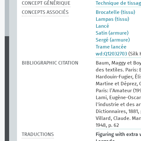
CONCEPT GÉNÉRIQUE
Technique de tissag
CONCEPTS ASSOCIÉS
Brocatelle (tissu)
Lampas (tissu)
Lancé
Satin (armure)
Sergé (armure)
Trame lancée
wd:Q12032703
(Silk
BIBLIOGRAPHIC CITATION
Baum, Maggy et Boy
des textiles. Paris: 
Hardouin-Fugier, Él
Martine et Déprez, C
Paris: l’Amateur (199
Lami, Eugène-Oscar.
l'industrie et des ar
Dictionnaires, 1881, 
Villard, Claude. Man
1948, p. 62
TRADUCTIONS
Figuring with extra 