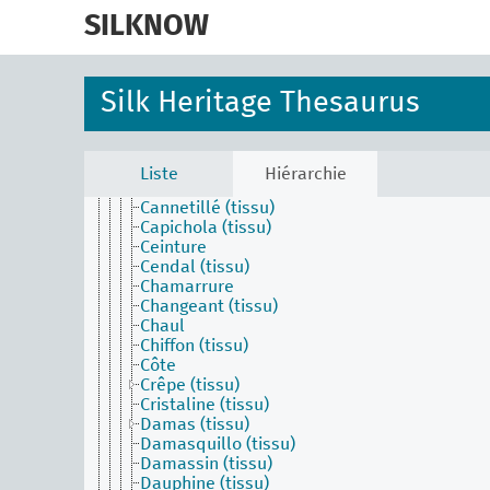
skip
Bayadère (tissu)
to
SILKNOW
Belelacs (tissu)
main
Bouloche
content
Bourrette (tissu)
Brillantine (tissu)
Silk Heritage Thesaurus
Brocart (tissu)
Brocatelle (tissu)
Broché
Calquier (tissu)
Liste
Hiérarchie
Camocas (tissu)
Cannetillé (tissu)
Capichola (tissu)
Ceinture
Cendal (tissu)
Chamarrure
Changeant (tissu)
Chaul
Chiffon (tissu)
Côte
Crêpe (tissu)
Cristaline (tissu)
Damas (tissu)
Damasquillo (tissu)
Damassin (tissu)
Dauphine (tissu)