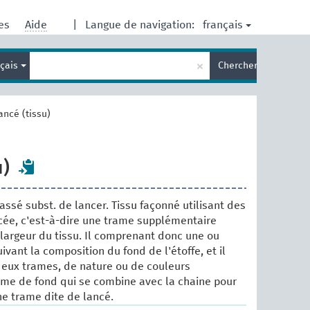
français
res
Aide
|
Langue de navigation:
Entrez
×
nçais
Chercher
votre
terme
de
recherche
ancé (tissu)
u)
assé subst. de lancer. Tissu façonné utilisant des
cée, c'est-à-dire une trame supplémentaire
 largeur du tissu. Il comprenant donc une ou
ivant la composition du fond de l'étoffe, et il
eux trames, de nature ou de couleurs
rame de fond qui se combine avec la chaine pour
ne trame dite de lancé.