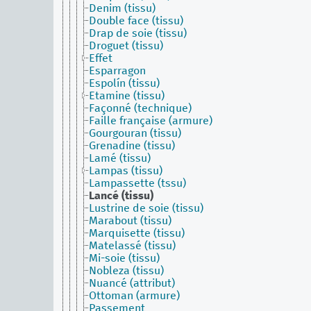
Denim (tissu)
Double face (tissu)
Drap de soie (tissu)
Droguet (tissu)
Effet
Esparragon
Espolín (tissu)
Etamine (tissu)
Façonné (technique)
Faille française (armure)
Gourgouran (tissu)
Grenadine (tissu)
Lamé (tissu)
Lampas (tissu)
Lampassette (tssu)
Lancé (tissu)
Lustrine de soie (tissu)
Marabout (tissu)
Marquisette (tissu)
Matelassé (tissu)
Mi-soie (tissu)
Nobleza (tissu)
Nuancé (attribut)
Ottoman (armure)
Passement