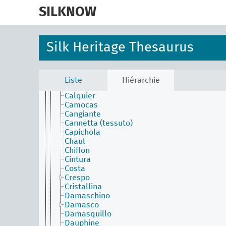
skip
Austria
to
SILKNOW
Baiadera
main
Batista di seta
content
Belelachs
Bourette
Silk Heritage Thesaurus
Brillantino
Broccatello
Broccato (tecnica)
Broccato (tessuto)
Liste
Hiérarchie
Buratto
Calquier
Camocas
Cangiante
Cannetta (tessuto)
Capichola
Chaul
Chiffon
Cintura
Costa
Crespo
Cristallina
Damaschino
Damasco
Damasquillo
Dauphine