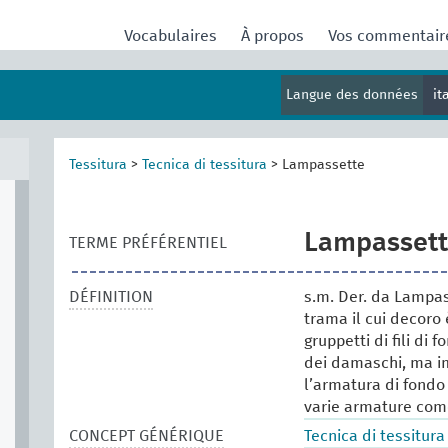
Vocabulaires
À propos
Vos commentai
Langue des données
it
Tessitura
>
Tecnica di tessitura
>
Lampassette
Lampasset
TERME PRÉFÉRENTIEL
DÉFINITION
s.m. Der. da Lampas
trama il cui decoro
gruppetti di fili di
dei damaschi, ma im
l’armatura di fondo
varie armature come 
CONCEPT GÉNÉRIQUE
Tecnica di tessitura