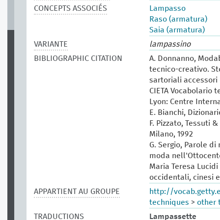
CONCEPTS ASSOCIÉS
Lampasso
Raso (armatura)
Saia (armatura)
VARIANTE
lampassino
BIBLIOGRAPHIC CITATION
A. Donnanno, Modabo
tecnico-creativo. St
sartoriali accessori 
CIETA Vocabolario te
Lyon: Centre Intern
E. Bianchi, Dizionar
F. Pizzato, Tessuti &
Milano, 1992
G. Sergio, Parole di
moda nell'Ottocento
Maria Teresa Lucidi (
occidentali, cinesi 
APPARTIENT AU GROUPE
http://vocab.getty
techniques
>
other 
TRADUCTIONS
Lampassette