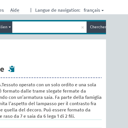
français
res
Aide
|
Langue de navigation:
Entrez
×
alien
Chercher
votre
terme
de
recherche
te
.Tessuto operato con un solo ordito e una sola
 è formato dalle trame slegate fermate da
 fondo con un’armatura saia. Fa parte della famiglia
ita l’aspetto del lampasso per il contrasto fra
 e quella del decoro. Può essere formato da
raso da 7 e saia da 6 lega 1 di 2 fili.