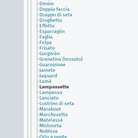
Denim
Doppia faccia
Drappo di seta
Droghetto
Effetto
Esparragón
Faglia
Felpa
Frisato
Gorgorán
Granatina (tessuto)
Guarnizione
Jamete
Jaquard
Lamé
Lampassette
Lampasso
Lanciato
Lustrino di seta
Marabout
Marchesetta
Matelassé
Mistoseta
Nobleza
Orlo a punte