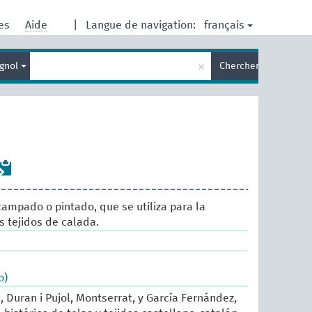
français
res
Aide
|
Langue de navigation:
Entrez
×
gnol
Chercher
votre
terme
de
recherche
tampado o pintado, que se utiliza para la
 tejidos de calada.
o)
, Duran i Pujol, Montserrat, y García Fernández,