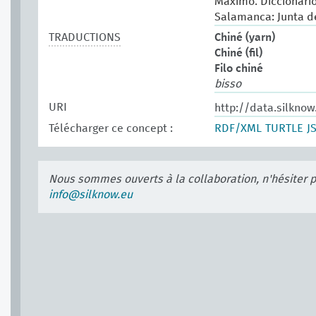
Máximo. Diccionario 
Salamanca: Junta de
TRADUCTIONS
Chiné (yarn)
Chiné (fil)
Filo chiné
bisso
URI
http://data.silkno
Télécharger ce concept :
RDF/XML
TURTLE
J
Nous sommes ouverts à la collaboration, n'hésiter 
info@silknow.eu