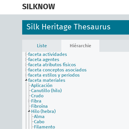
skip
to
SILKNOW
main
content
Silk Heritage Thesaurus
Liste
Hiérarchie
faceta actividades
faceta agentes
faceta atributos físicos
faceta conceptos asociados
faceta estilos y periodos
faceta materiales
Aplicación
Canutillo (hilo)
Crudo
Fibra
Fibroína
Hilo (hebra)
Alma
Cabo
Filamento