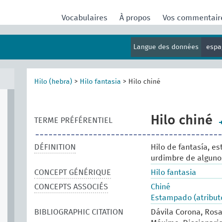
Vocabulaires
À propos
Vos commentai
Langue des données
espa
Hilo (hebra)
>
Hilo fantasia
>
Hilo chiné
Hilo chiné
TERME PRÉFÉRENTIEL
DÉFINITION
Hilo de fantasía, es
urdimbre de algunos
CONCEPT GÉNÉRIQUE
Hilo fantasia
CONCEPTS ASSOCIÉS
Chiné
Estampado (atribut
BIBLIOGRAPHIC CITATION
Dávila Corona, Rosa