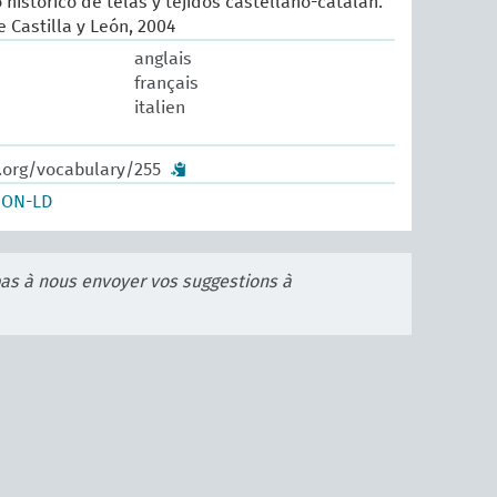
histórico de telas y tejidos castellano-catalán.
 Castilla y León, 2004
anglais
français
italien
w.org/vocabulary/255
SON-LD
pas à nous envoyer vos suggestions à