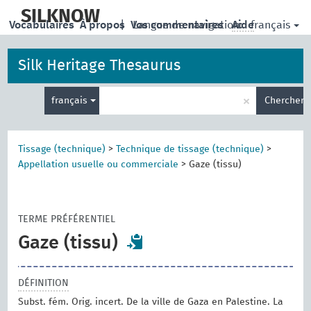
skip
to
SILKNOW
français
Vocabulaires
À propos
|
Vos commentaires
Langue de navigation:
Aide
main
content
Silk Heritage Thesaurus
Entrez
×
français
Chercher
votre
terme
de
recherche
Tissage (technique)
>
Technique de tissage (technique)
>
Appellation usuelle ou commerciale
>
Gaze (tissu)
TERME PRÉFÉRENTIEL
Gaze (tissu)
DÉFINITION
Subst. fém. Orig. incert. De la ville de Gaza en Palestine. La