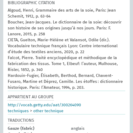
BIBLIOGRAPHIC CITATION
Algoud, Henri, Grammaire des arts de la soie, Paris: Jean
Schemit, 1912, p. 63-64
Boucher, Jean-Jacques. Le dictionnaire de la soie: découvrir
son histoire de ses origines jusqu’à nos jours. Paris: F.
Lanore, 2015, p. 258
CIETA, Guelton, Marie-Hélène et Valansot, Odile (dir.).
Vocabulaire technique français Lyon: Centre international
d’étude des textiles anciens, 2020, p. 22
Falcot, Pierre. Traité encyclopédique et méthodique de la
fabrication des tissus. Tome 1, Elbeuf: l’auteur, Mulhouse,
Risler, 1852, p. 340
Hardouin-Fugier, Élisabeth, Berthod, Bernard, Chavent-
Fusaro, Martine et Déprez, Camille. Les étoffes : dictionnaire
historique. Paris: l’Amateur, 1994, p. 203.
APPARTIENT AU GROUPE
http://vocab.getty.edu/aat/300264090
techniques
>
other technique
TRADUCTIONS
Gauze (fabric)
anglais