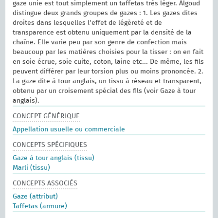
gaze unie est tout simplement un taffetas très léger. Algoud
distingue deux grands groupes de gazes : 1. Les gazes dites
droites dans lesquelles l'effet de légèreté et de
transparence est obtenu uniquement par la densité de la
chaîne. Elle varie peu par son genre de confection mais
beaucoup par les matières choisies pour la tisser : on en fait
en soie écrue, soie cuite, coton, laine etc... De même, les fils
peuvent différer par leur torsion plus ou moins prononcée. 2.
La gaze dite à tour anglais, un tissu à réseau et transparent,
obtenu par un croisement spécial des fils (voir Gaze à tour
anglais).
CONCEPT GÉNÉRIQUE
Appellation usuelle ou commerciale
CONCEPTS SPÉCIFIQUES
Gaze à tour anglais (tissu)
Marli (tissu)
CONCEPTS ASSOCIÉS
Gaze (attribut)
Taffetas (armure)