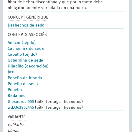
fibra de hebra discontinua y que por lo tanto debe
obligatoriamente ser hilada en una rueca.
CONCEPT GÉNÉRIQUE
Deshechos de seda
CONCEPTS ASSOCIÉS
Adúcar (tejido)
Cachemira de seda
Capullo (tejido)
Gabardina de seda
Hiladillo (decoración)
Jusi
Popelín de Irlanda
Popelín de seda
Popelín
Radamés
thesaurus:555
(Silk Heritage Thesaurus)
wd:Q63852445
(Silk Heritage Thesaurus)
VARIANTE
esfiladiz
filadís