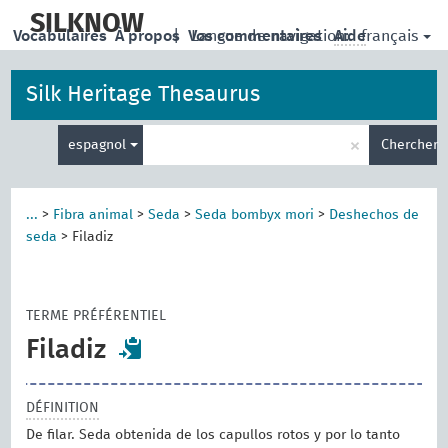
skip
to
SILKNOW
français
Vocabulaires
À propos
|
Vos commentaires
Langue de navigation:
Aide
main
content
Silk Heritage Thesaurus
Entrez
×
espagnol
Chercher
votre
terme
de
recherche
...
>
Fibra animal
>
Seda
>
Seda bombyx mori
>
Deshechos de
seda
>
Filadiz
TERME PRÉFÉRENTIEL
Filadiz
DÉFINITION
De filar. Seda obtenida de los capullos rotos y por lo tanto