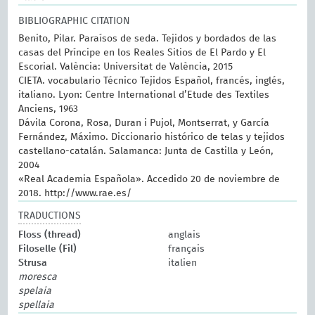
BIBLIOGRAPHIC CITATION
Benito, Pilar. Paraísos de seda. Tejidos y bordados de las
casas del Príncipe en los Reales Sitios de El Pardo y El
Escorial. València: Universitat de València, 2015
CIETA. vocabulario Técnico Tejidos Español, francés, inglés,
italiano. Lyon: Centre International d’Etude des Textiles
Anciens, 1963
Dávila Corona, Rosa, Duran i Pujol, Montserrat, y García
Fernández, Máximo. Diccionario histórico de telas y tejidos
castellano-catalán. Salamanca: Junta de Castilla y León,
2004
«Real Academia Española». Accedido 20 de noviembre de
2018. http://www.rae.es/
TRADUCTIONS
Floss (thread)
anglais
Filoselle (Fil)
français
Strusa
italien
moresca
spelaia
spellaia