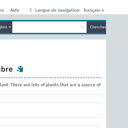
français
res
Aide
|
Langue de navigation:
Entrez
×
glais
Chercher
votre
terme
de
recherche
ibre
lant. There are lots of plants that are a source of