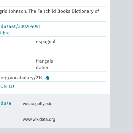
Ingrid Johnson. The Fairchild Books Dictionary of
.edu/aat/300264091
fibre
espagnol
français
italien
.org/vocabulary/214
SON-LD
vocab.getty.edu
.edu/a
www.wikidata.org