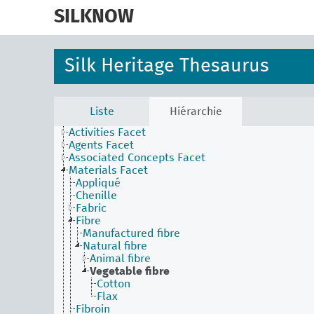
skip
to
SILKNOW
main
content
Silk Heritage Thesaurus
Liste
Hiérarchie
Activities Facet
Agents Facet
Associated Concepts Facet
Materials Facet
Appliqué
Chenille
Fabric
Fibre
Manufactured fibre
Natural fibre
Animal fibre
Vegetable fibre
Cotton
Flax
Fibroin