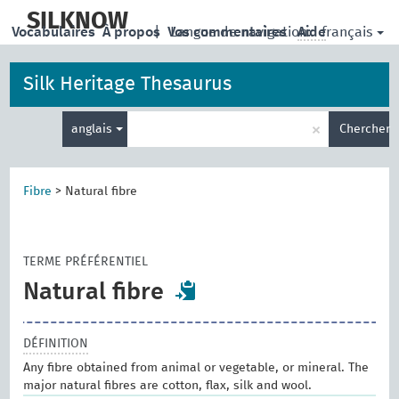
skip
to
SILKNOW
français
Vocabulaires
À propos
|
Vos commentaires
Langue de navigation:
Aide
main
content
Silk Heritage Thesaurus
Entrez
×
anglais
Chercher
votre
terme
de
recherche
Fibre
>
Natural fibre
TERME PRÉFÉRENTIEL
Natural fibre
DÉFINITION
Any fibre obtained from animal or vegetable, or mineral. The
major natural fibres are cotton, flax, silk and wool.