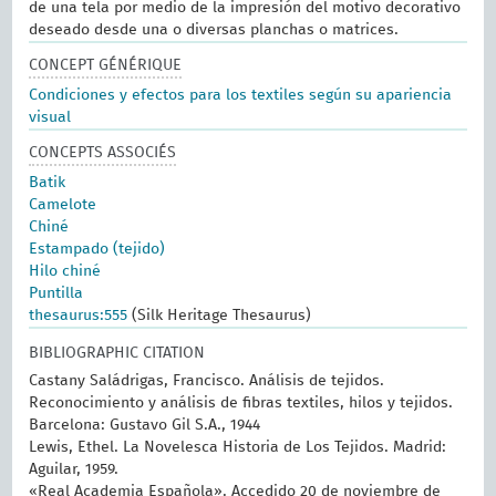
de una tela por medio de la impresión del motivo decorativo
deseado desde una o diversas planchas o matrices.
CONCEPT GÉNÉRIQUE
Condiciones y efectos para los textiles según su apariencia
visual
CONCEPTS ASSOCIÉS
Batik
Camelote
Chiné
Estampado (tejido)
Hilo chiné
Puntilla
thesaurus:555
(Silk Heritage Thesaurus)
BIBLIOGRAPHIC CITATION
Castany Saládrigas, Francisco. Análisis de tejidos.
Reconocimiento y análisis de fibras textiles, hilos y tejidos.
Barcelona: Gustavo Gil S.A., 1944
Lewis, Ethel. La Novelesca Historia de Los Tejidos. Madrid:
Aguilar, 1959.
«Real Academia Española». Accedido 20 de noviembre de