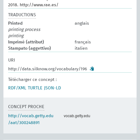
2018. http://www.rae.es/
TRADUCTIONS
Printed
anglais
printing process
printing
Imprimé (attribut)
français
Stampato (aggettivo)
italien
URI
http://data.silknow.org/vocabulary/196
Télécharger ce concept :
RDF/XML
TURTLE
JSON-LD
CONCEPT PROCHE
vocab.getty.edu
http://vocab.getty.edu
/aat/300248891