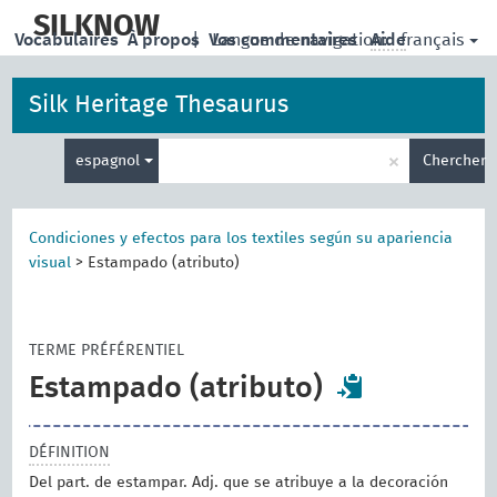
skip
to
SILKNOW
français
Vocabulaires
À propos
|
Vos commentaires
Langue de navigation:
Aide
main
content
Silk Heritage Thesaurus
Entrez
×
espagnol
Chercher
votre
terme
de
recherche
Condiciones y efectos para los textiles según su apariencia
visual
>
Estampado (atributo)
TERME PRÉFÉRENTIEL
Estampado (atributo)
DÉFINITION
Del part. de estampar. Adj. que se atribuye a la decoración