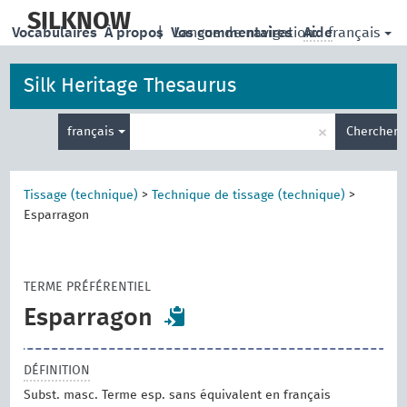
skip
to
SILKNOW
français
Vocabulaires
À propos
|
Vos commentaires
Langue de navigation:
Aide
main
content
Silk Heritage Thesaurus
Entrez
×
français
Chercher
votre
terme
de
recherche
Tissage (technique)
>
Technique de tissage (technique)
>
Esparragon
TERME PRÉFÉRENTIEL
Esparragon
DÉFINITION
Subst. masc. Terme esp. sans équivalent en français