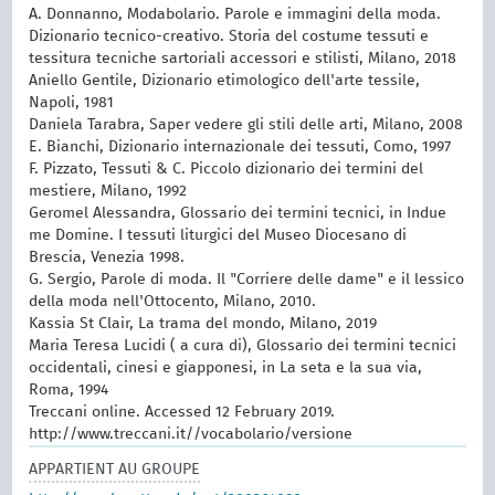
A. Donnanno, Modabolario. Parole e immagini della moda.
Dizionario tecnico-creativo. Storia del costume tessuti e
tessitura tecniche sartoriali accessori e stilisti, Milano, 2018
Aniello Gentile, Dizionario etimologico dell'arte tessile,
Napoli, 1981
Daniela Tarabra, Saper vedere gli stili delle arti, Milano, 2008
E. Bianchi, Dizionario internazionale dei tessuti, Como, 1997
F. Pizzato, Tessuti & C. Piccolo dizionario dei termini del
mestiere, Milano, 1992
Geromel Alessandra, Glossario dei termini tecnici, in Indue
me Domine. I tessuti liturgici del Museo Diocesano di
Brescia, Venezia 1998.
G. Sergio, Parole di moda. Il "Corriere delle dame" e il lessico
della moda nell'Ottocento, Milano, 2010.
Kassia St Clair, La trama del mondo, Milano, 2019
Maria Teresa Lucidi ( a cura di), Glossario dei termini tecnici
occidentali, cinesi e giapponesi, in La seta e la sua via,
Roma, 1994
Treccani online. Accessed 12 February 2019.
http://www.treccani.it//vocabolario/versione
APPARTIENT AU GROUPE