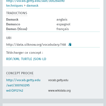
http://vocab.getty.edu/aat/300264090
techniques
>
damask
TRADUCTIONS
Damask
anglais
Damasco
espagnol
Damas (tissu)
français
URI
http://data.silknow.org/vocabulary/168
Télécharger ce concept :
RDF/XML
TURTLE
JSON-LD
CONCEPT PROCHE
vocab.getty.edu
http://vocab.getty.edu
/aat/300163295
www.wikidata.org
wd:Q912142