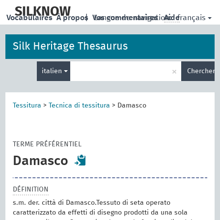
skip
to
SILKNOW
français
Vocabulaires
À propos
|
Vos commentaires
Langue de navigation:
Aide
main
content
Silk Heritage Thesaurus
Entrez
×
italien
Chercher
votre
terme
de
recherche
Tessitura
>
Tecnica di tessitura
>
Damasco
TERME PRÉFÉRENTIEL
Damasco
DÉFINITION
s.m. der. città di Damasco.Tessuto di seta operato
caratterizzato da effetti di disegno prodotti da una sola