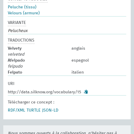
Peluche (tissu)
Velours (armure)
VARIANTE
Pelucheux
TRADUCTIONS
Velvety
anglais
velveted
Afelpado
espagnol
felpudo
Felpato
italien
URI
http://data.silknow.org/vocabulary/15
Télécharger ce concept :
RDF/XML
TURTLE
JSON-LD
Nous sommes ouverts à la collaboration, n'hésiter pas à