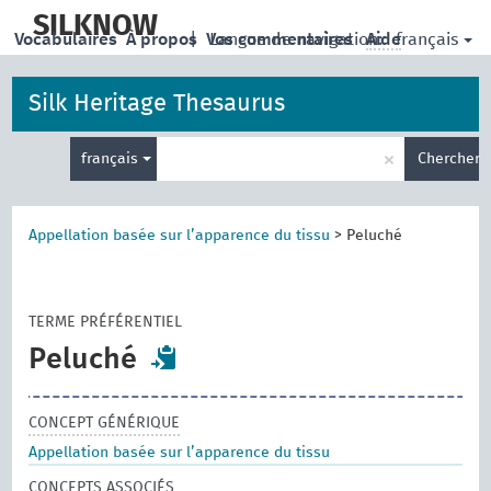
skip
to
SILKNOW
français
Vocabulaires
À propos
|
Vos commentaires
Langue de navigation:
Aide
main
content
Silk Heritage Thesaurus
Entrez
×
français
Chercher
votre
terme
de
recherche
Appellation basée sur l’apparence du tissu
>
Peluché
TERME PRÉFÉRENTIEL
Peluché
CONCEPT GÉNÉRIQUE
Appellation basée sur l’apparence du tissu
CONCEPTS ASSOCIÉS