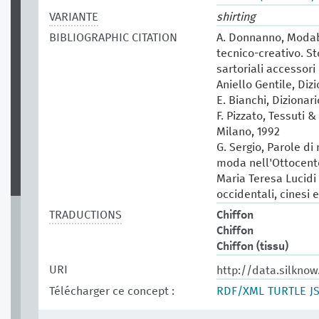
VARIANTE
shirting
BIBLIOGRAPHIC CITATION
A. Donnanno, Modabo
tecnico-creativo. St
sartoriali accessori 
Aniello Gentile, Diz
E. Bianchi, Dizionar
F. Pizzato, Tessuti &
Milano, 1992
G. Sergio, Parole di
moda nell'Ottocento
Maria Teresa Lucidi (
occidentali, cinesi 
TRADUCTIONS
Chiffon
Chiffon
Chiffon (tissu)
URI
http://data.silknow
Télécharger ce concept :
RDF/XML
TURTLE
J