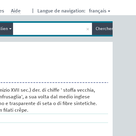
français
res
Aide
|
Langue de navigation:
Entrez
×
alien
Chercher
votre
terme
de
recherche
izio XVII sec.) der. di chiffe ' stoffa vecchia,
anfrusaglia', a sua volta dal medio inglese
mo e trasparente di seta o di fibre sintetiche.
 filati crêpe.