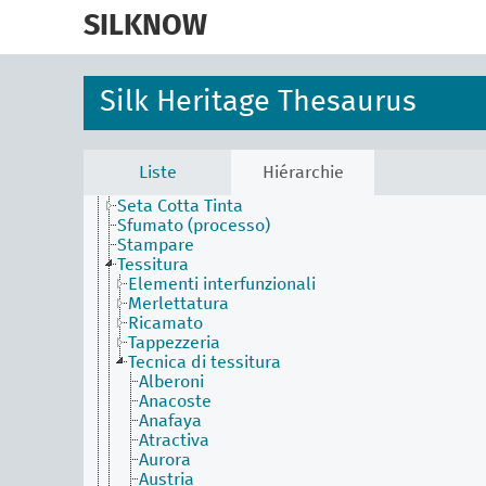
skip
Bathik
to
SILKNOW
Contestura
main
Filatura
content
Filatura (processo)
Piñuela
Silk Heritage Thesaurus
Procedimento e produzione del tessuto
Ricamare
Riposo
Scopinatura
Liste
Hiérarchie
Sericoltura
Seta Cotta Tinta
Sfumato (processo)
Stampare
Tessitura
Elementi interfunzionali
Merlettatura
Ricamato
Tappezzeria
Tecnica di tessitura
Alberoni
Anacoste
Anafaya
Atractiva
Aurora
Austria