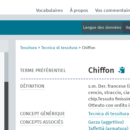
Vocabulaires
À propos
Vos commentai
Langue des données
it
Tessitura
>
Tecnica di tessitura
>
Chiffon
Chiffon
TERME PRÉFÉRENTIEL
DÉFINITION
s.m. Der. francese (in
cencio, straccio, ci
chip.Tessuto finissi
Otteuto con ordito in
CONCEPT GÉNÉRIQUE
Tecnica di tessitura
CONCEPTS ASSOCIÉS
Garza (aggettivo)
Taffettà (armatura)