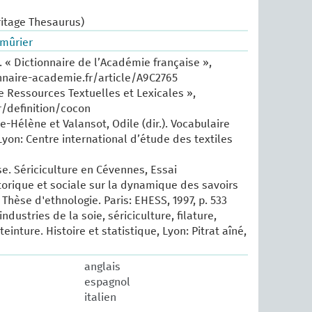
ritage Thesaurus)
mûrier
 « Dictionnaire de l’Académie française »,
nnaire-academie.fr/article/A9C2765
e Ressources Textuelles et Lexicales »,
r/definition/cocon
e-Hélène et Valansot, Odile (dir.). Vocabulaire
Lyon: Centre international d’étude des textiles
se. Sériciculture en Cévennes, Essai
torique et sociale sur la dynamique des savoirs
 Thèse d'ethnologie. Paris: EHESS, 1997, p. 533
industries de la soie, sériciculture, filature,
einture. Histoire et statistique, Lyon: Pitrat aîné,
anglais
espagnol
italien