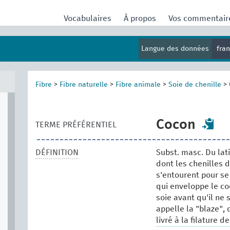
Vocabulaires
À propos
Vos commentai
Langue des données
fra
Fibre
>
Fibre naturelle
>
Fibre animale
>
Soie de chenille
>
Cocon
TERME PRÉFÉRENTIEL
DÉFINITION
Subst. masc. Du lat
dont les chenilles d
s'entourent pour se
qui enveloppe le coc
soie avant qu'il ne 
appelle la "blaze",
livré à la filature de