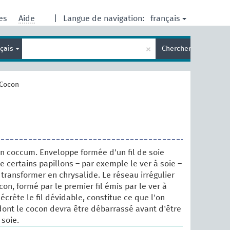
français
res
Aide
|
Langue de navigation:
Entrez
×
nçais
Chercher
votre
terme
de
recherche
Cocon
in coccum. Enveloppe formée d'un fil de soie
e certains papillons – par exemple le ver à soie –
 transformer en chrysalide. Le réseau irrégulier
on, formé par le premier fil émis par le ver à
sécrète le fil dévidable, constitue ce que l'on
 dont le cocon devra être débarrassé avant d'être
 soie.