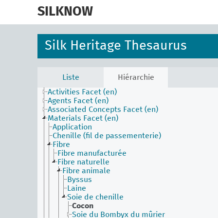
skip
to
SILKNOW
main
content
Silk Heritage Thesaurus
Liste
Hiérarchie
Activities Facet (en)
Agents Facet (en)
Associated Concepts Facet (en)
Materials Facet (en)
Application
Chenille (fil de passementerie)
Fibre
Fibre manufacturée
Fibre naturelle
Fibre animale
Byssus
Laine
Soie de chenille
Cocon
Soie du Bombyx du mûrier