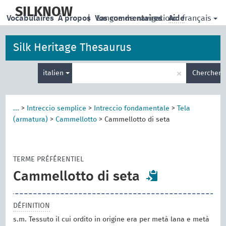
skip
to
SILKNOW
français
Vocabulaires
À propos
|
Vos commentaires
Langue de navigation:
Aide
main
content
Silk Heritage Thesaurus
Entrez
×
italien
Chercher
votre
terme
de
recherche
...
>
Intreccio semplice
>
Intreccio fondamentale
>
Tela
(armatura)
>
Cammellotto
>
Cammellotto di seta
TERME PRÉFÉRENTIEL
Cammellotto di seta
DÉFINITION
s.m. Tessuto il cui ordito in origine era per metà lana e metà